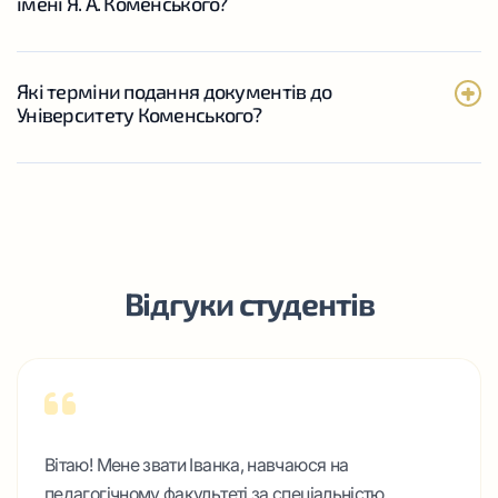
імені Я. А. Коменського?
широкий спектр навчальних програм, що охоплюють
науки, гуманітарні та інші дисципліни, студентам
забезпечуються практичні знання та навички, необхідні
для успішної кар’єри.
Які терміни подання документів до
Завдяки участі в програмі Erasmus+ та інших міжнародних
Університету Коменського?
обмінах студенти Університету імені Я. А. Коменського
отримують унікальну можливість розширити свій
академічний та культурний досвід, навчаючись за
кордоном. Ці програми пропонують цінний досвід, який
допомагає студентам стати конкурентоспроможними на
світовому ринку праці.
Відгуки студентів
Вітаю! Мене звати Іванка, навчаюся на
педагогічному факультеті за спеціальністю