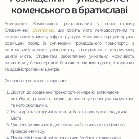
коменського в братиславі
доброзичливої студентської атмосфери.
Для отримання детальної інформації, включно з цінами та
процесом подання заяви на проживання, студентам
Університет Коменського розташований у серці столиці
рекомендується звертатися безпосередньо на сайти CU
Словаччини,
Братиславі
, що робить його легкодоступним та
Mlyny та CU Družba.
інтегрованим у міську інфраструктуру. Навчальні корпуси зручно
розміщені поряд із зупинками громадського транспорту, а
центральний кампус університету знаходиться в історичному
Харчування для студентів в Університеті Коменського в
центрі міста. Студентам забезпечено унікальну можливість
Братиславі організовано таким чином, щоби забезпечити
навчатися у безпосередній близькості від культурних, історичних
зручність, різноманітність та доступність. Ось кілька
та адміністративних центрів.
ключових аспектів питання:
Основні переваги розташування:
Університетські їдальні та кафетерії – центральні точки
для студентського харчування. Вони пропонують
Доступ до розвиненої транспортної мережі, включаючи
різноманітне меню, де є традиційні словацькі страви
автобуси, трамваї та поїзди, що полегшує пересування містом
та міжнародна кухня за доступними цінами.
та його околицями.
На території кампуса зазвичай є різні пункти швидкого
Культурні та історичні пам’ятки, багата культурна спадщина
харчування та кав’ярні, де студенти можуть
міста.
перекусити між заняттями.
Численні можливості для соціальної активності та цікавого
Сучасні тренди здорового способу життя та дієтичні
проведення часу.
потреби студентів також враховуються, з опціями для
Професійні та кар’єрні перспективи (робота, стажування).