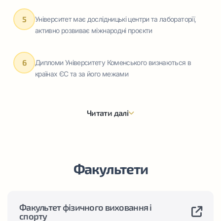
5
Університет має дослідницькі центри та лабораторії,
активно розвиває міжнародні проєкти
6
Дипломи Університету Коменського визнаються в
країнах ЄС та за його межами
Читати далі
Факультети
Університет імені Я. А. Коменського в Братиславі,
Факультет фізичного виховання і
заснований у 1919 році, відіграв значну роль у розвитку
спорту
культури та освіти Словаччини, ставши першим вузом у