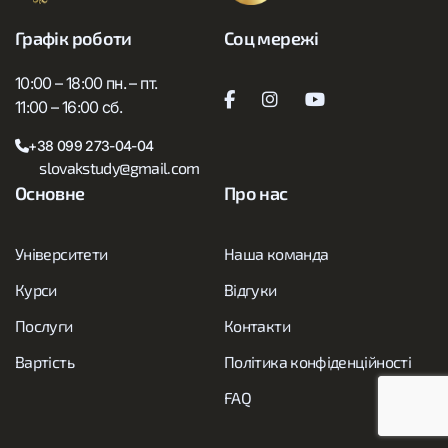
Фахівці SlovakStudy допомагають правильно
Графік роботи
Соц мережі
заповнити заяву, вивчити мову, отримати візу та
ВНЖ, відкрити банківський рахунок. Після
10:00 – 18:00 пн. – пт.
прибуття студента ми супроводжуємо його,
11:00 – 16:00 сб.
знайомимо з вишем, містом, даємо поради щодо
облаштування.
+38 099 273-04-04
slovakstudy@gmail.com
Основне
Про нас
Потрібні додаткові дані? Зв’яжіться з нами
для консультації!
Університети
Наша команда
Курси
Відгуки
Послуги
Контакти
Готови розпочати вступ без помилок та
ризиків?
Вартість
Політика конфіденційності
FAQ
Отримати консультацію