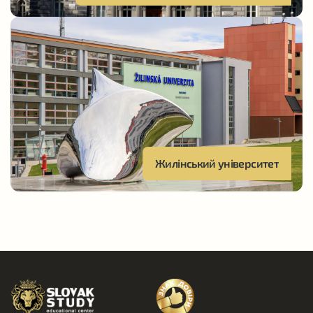
наступним екзаменаційним періодом з 20 травня до 28
червня. Канікули зазвичай припадають на липень та
серпень. За більш детальною та актуальною інформацією
про дати та події навчального року рекомендується
звертатися до офіційного академічного календаря
університету.
Як SlovakStudy допомагає
Жилінський університет
вступити до Університету
Коменського в Братиславі
Наші експерти супроводжують абітурієнтів і
студентів від моменту виникнення ідеї про вступ і
фактично до працевлаштування. Тому молоді люди
не залишаються сам на сам з організаційними та
бюрократичними питаннями.