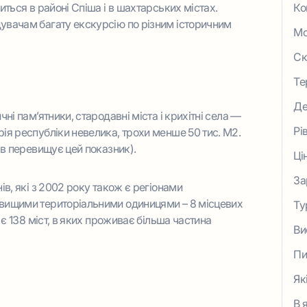
иться в районі Спіша і в шахтарських містах.
Ко
увачам багату екскурсію по різним історичним
Мо
Ск
Те
Де
ні пам’ятники, стародавні міста і крихітні села —
Рі
ія республіки невелика, трохи менше 50 тис. М2.
ів перевищує цей показник).
Ці
За
ів, які з 2002 року також є регіонами
 вищими територіальними одиницями – 8 місцевих
Ту
 є 138 міст, в яких проживає більша частина
Ви
Пи
Як
на
В 