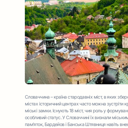
Словаччина – країна стародавніх міст, в яких збе
містах історичний центрах часто можна зустріти кр
міські замки. Існують 18 міст, чия роль у формуванн
особливий статус. У Словаччині їх визнали міськи
пам’яток, Бардейов і Банська Штявниця навіть вн