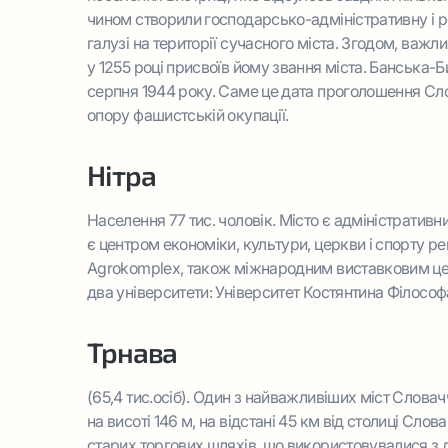
чином створили господарсько-адміністративну і р
галузі на території сучасного міста. Згодом, важли
у 1255 році присвоїв йому звання міста. Банська-
серпня 1944 року. Саме це дата проголошення Сл
опору фашистській окупації.
Нітра
Населення 77 тис. чоловік. Місто є адміністративн
є центром економіки, культури, церкви і спорту р
Agrokomplex, також міжнародним виставковим центр
два університети: Університет Костянтина Філософ
Трнава
(65,4 тис.осіб).
Один з найважливіших міст Словачч
на висоті 146 м, на відстані 45 км від столиці Сл
старих торгових шляхів, що використовувалися з до