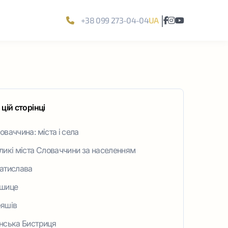
|
+38 099 273-04-04
UA
 цій сторінці
оваччина: міста і села
ликі міста Словаччини за населенням
атислава
шице
яшів
нська Бистриця