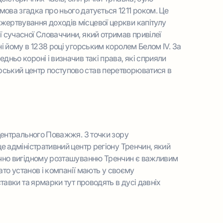
ова згадка про нього датується 1211 роком. Це
жертвування доходів місцевої церкви капітулу
ї сучасної Словаччини, який отримав привілеї
ні йому в 1238 році угорським королем Белом IV. За
дньо короні і визначив такі права, які сприяли
ський центр поступово став перетворюватися в
ентрального Поважжя. З точки зору
це адміністративний центр регіону Тренчин, який
гічно вигідному розташуванню Тренчин є важливим
гато установ і компанії мають у своєму
ставки та ярмарки тут проводять в дусі давніх