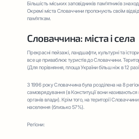
Більшість міських заповідників пам’ятників знаход
Окремі міста Словаччини пропонують своїм відвід
пам’яткам.
Словаччина: міста і села
Прекрасні пейзажі, ландшафти, культурні та історич
все це приваблює туристів до Словаччини. Територ
(Для порівняння, площа України більш ніж в 12 раз
З 1996 року Словаччина була розділена на 8 регіон
самоврядування (в Конституції вони називаються
органів влади). Крім того, на території Словаччини
населення (близько 57%).
Регіони: