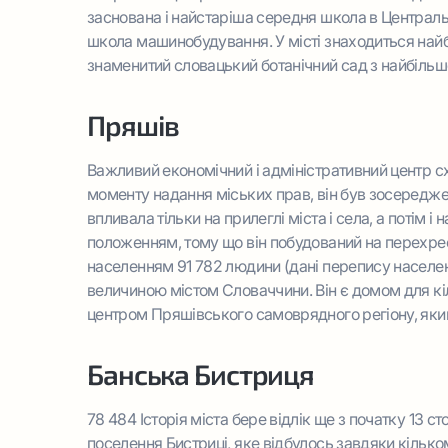
заснована і найстаріша середня школа в Централь
школа машинобудування. У місті знаходиться найбі
знаменитий словацький ботанічний сад з найбільш
Пряшів
Важливий економічний і адміністративний центр сх
моменту надання міських прав, він був зосереджен
впливала тільки на прилеглі міста і села, а потім і 
положенням, тому що він побудований на перехрес
населенням 91 782 людини (дані перепису населення
величиною містом Словаччини. Він є домом для кі
центром Пряшівського самоврядного регіону, який
Банська Бистриця
78 484
Історія міста бере відлік ще з початку 13 с
поселення Бистриці, яке відбулось завдяки кілько