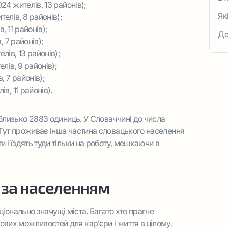
24 жителів, 13 районів);
та
Як
елів, 8 районів);
на
 11 районів);
Де
, 7 районів);
Сл
лів, 13 районів);
лів, 9 районів);
, 7 районів);
в, 11 районів).
я близько 2883 одиниць. У Словаччині до числа
а. Тут проживає інша частина словацького населення
ти і їздять туди тільки на роботу, мешкаючи в
 за населенням
національно значущі міста. Багато хто прагне
ових можливостей для кар’єри і життя в цілому.