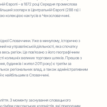
ній Європі – в 1872 році Середня промислова
льший зоопарк в Центральній Європі (288 га) і
ою колекцією кактусів в Чехословаччині.
ідної Словаччини. Уже в минулому, історично з
ий на управлінській діяльності, яка спочатку
на весь регіон. Це пов’язано з його географічним
ті колишніх великих торгових шляхів. Прешов з
, будинків і жител 2011 року) є третім за
лькох регіональних влад, а також адміністративним
 є найбільшим в Словаччині.
толіття. З моменту заснування словацького
м сім’ям саксонських колоністів, які природним