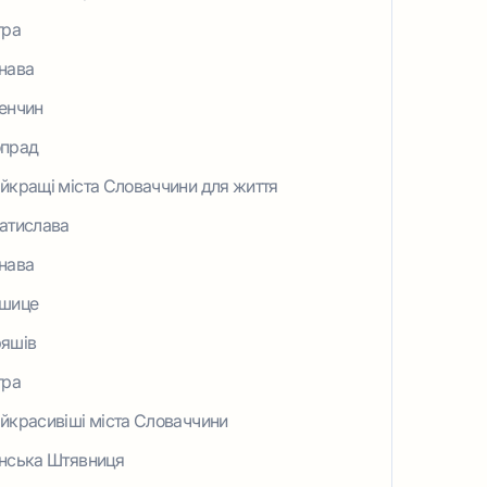
тра
нава
енчин
прад
йкращі міста Словаччини для життя
атислава
нава
шице
яшів
тра
йкрасивіші міста Словаччини
нська Штявниця