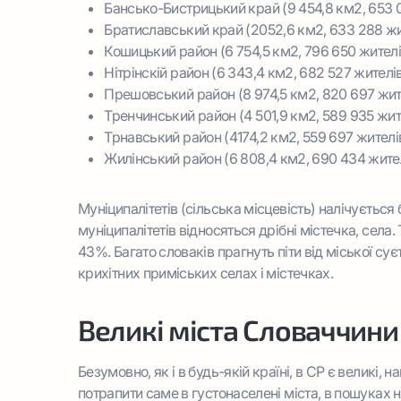
Бансько-Бистрицький край (9 454,8 км2, 653 0
Братиславський край (2052,6 км2, 633 288 жит
Кошицький район (6 754,5 км2, 796 650 жителів,
Нітрінскій район (6 343,4 км2, 682 527 жителів
Прешовський район (8 974,5 км2, 820 697 жите
Тренчинський район (4 501,9 км2, 589 935 жите
Трнавський район (4174,2 км2, 559 697 жителів
Жилінський район (6 808,4 км2, 690 434 жителі
Муніципалітетів (сільська місцевість) налічуєтьс
муніципалітетів відносяться дрібні містечка, сел
43%. Багато словаків прагнуть піти від міської сує
крихітних приміських селах і містечках.
Великі міста Словаччини
Безумовно, як і в будь-якій країні, в СР є великі, 
потрапити саме в густонаселені міста, в пошуках н