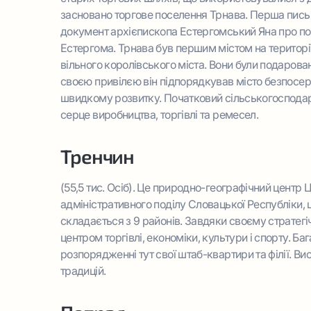
засновано торгове поселення Трнава. Перша письм
документ архієпископа Естергомський Яна про по
Естергома. Трнава був першим містом на територі
вільного королівського міста. Вони були подарова
своєю привілєю він підпорядкував місто безпосере
швидкому розвитку. Початковий сільськогосподар
серце виробництва, торгівлі та ремесел.
Тренчин
(55,5 тис. Осіб).
Це природно-географічний центр Ц
адміністративного поділу Словацької Республіки, 
складається з 9 районів. Завдяки своєму страте
центром торгівлі, економіки, культури і спорту. Ба
розпорядженні тут свої штаб-квартири та філії. Ви
традицій.