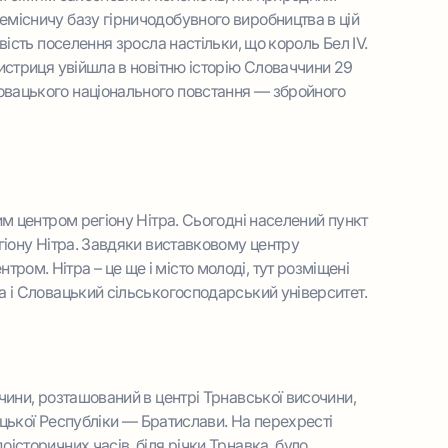
емісничу базу гірничодобувного виробництва в цій
вість поселення зросла настільки, що король Бел IV.
Бистриця увійшла в новітню історію Словаччини 29
овацького національного повстання — збройного
им центром регіону Нітра. Сьогодні населений пункт
егіону Нітра. Завдяки виставковому центру
ом. Нітра – це ще і місто молоді, тут розміщені
а і Словацький сільськогосподарський університет.
ини, розташований в центрі Трнавської височини,
овацької Республіки — Братислави. На перехресті
історичних часів, біля річки Трнавка, було