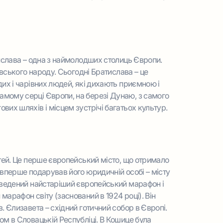
тислава – одна з наймолодших столиць Європи.
івського народу. Сьогодні Братислава – це
их і чарівних людей, які дихають приємною і
мому серці Європи, на березі Дунаю, з самого
их шляхів і місцем зустрічі багатьох культур.
стей. Це перше європейський місто, що отримало
 вперше подарував його юридичній особі – місту
оведений найстаріший європейський марафон і
арафон світу (заснований в 1924 році). Він
. Єлизавета – східний готичний собор в Європі.
ом в Словацькій Республіці. В Кошице була