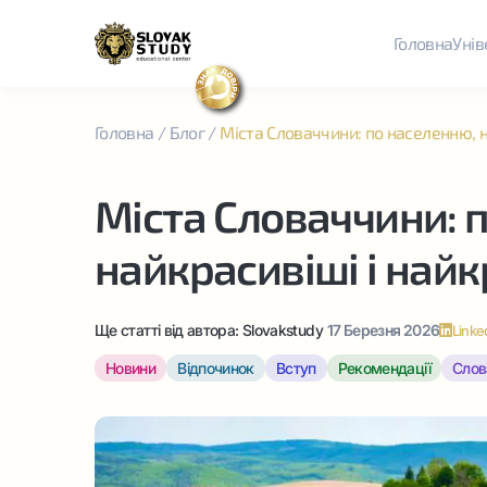
Головна
Унів
Головна
/
Блог
/
Міста Словаччини: по населенню, н
Міста Словаччини: 
найкрасивіші і най
Ще статті від автора:
Slovakstudy
17 Березня 2026
Linke
Новини
Відпочинок
Вступ
Рекомендації
Слов