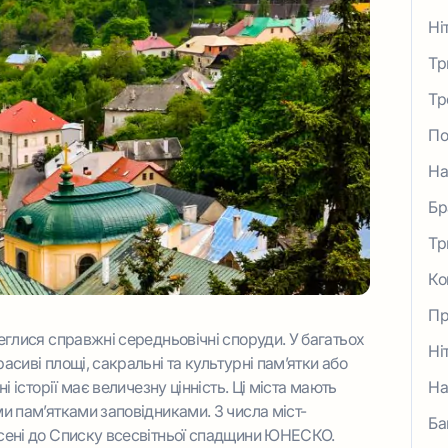
Ні
Тр
Тр
По
На
Бр
Тр
Ко
Пр
реглися справжні середньовічні споруди. У багатьох
Ні
асиві площі, сакральні та культурні пам’ятки або
і історії має величезну цінність. Ці міста мають
На
ми пам’ятками заповідниками. З числа міст-
Ба
есені до Списку всесвітньої спадщини ЮНЕСКО.