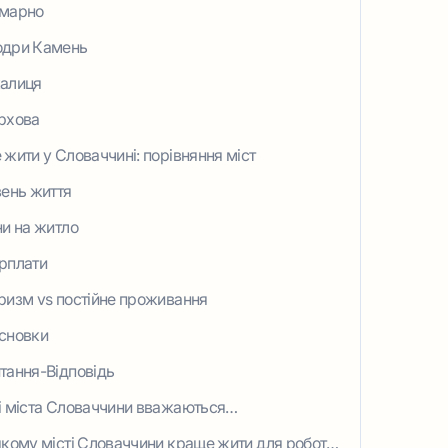
марно
дри Камень
алиця
рхова
 жити у Словаччині: порівняння міст
вень життя
ни на житло
рплати
ризм vs постійне проживання
сновки
тання-Відповідь
і міста Словаччини вважаються
йкрасивішими?
якому місті Словаччини краще жити для роботи