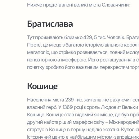
Нижче представлені великі міста Словаччини:
Братислава
Тут проживають близько 429, 5 тис. Чоловік. Бра
Проте, це місце з багатою історією вільного корол
мегаполіс, що стрімко розвивається, повний молод
неповторною атмосферою. Його розташування в са
початку зробило його важливим перехрестям торгов
Кошице
Населення міста 239 тис. жителів, не рахуючи го
власний герб. У 1369 році король Людовит Вельки
Кошице. Кошице став відомий як місце, де був пр
другий найстаріший марафон світу – Міжнародний м
стартує в Кошице в першу неділю жовтня. Купол св
Історичний центр є найбільшим містом-заповідник