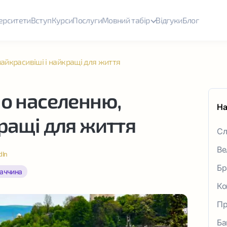
ерситети
Вступ
Курси
Послуги
Мовний табір
Відгуки
Блог
айкрасивіші і найкращі для життя
по населенню,
На
кращі для життя
Сл
Ве
dIn
Бр
аччина
Ко
Пр
Ба