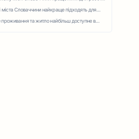
 кар’єри?
і міста Словаччини найкраще підходять для
вчання?
 проживання та житло найбільш доступне в
оваччині?