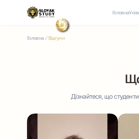
Головна
Унів
Головна
/
Відгуки
Що
Дізнайтеся, що студенти