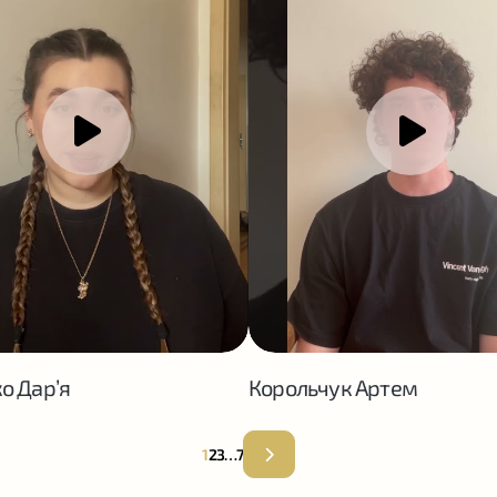
о Дар’я
Корольчук Артем
1
2
3
…
7