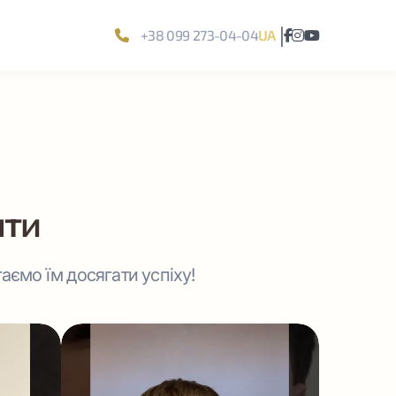
|
+38 099 273-04-04
UA
нти
аємо їм досягати успіху!