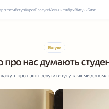
ерситети
Вступ
Курси
Послуги
Мовний табір
Відгуки
Блог
Відгуки
 про нас думають студе
 кажуть про наші послуги вступу та як ми допомаг