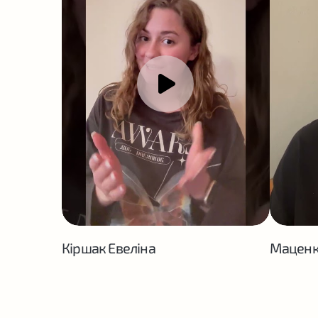
Кіршак Евеліна
Маценк