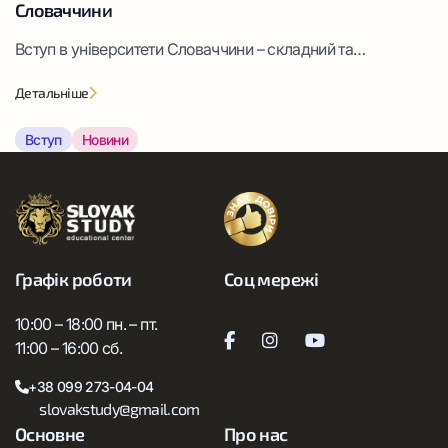
Словаччини
Вступ в університети Словаччини – складний та
багатогранний процес, що має величезну кількість
Детальніше
складових етапів та елементів. Якщо ви вже визначилися
з вибором ВНЗ, спеціальності та готові подавати заяву,
Вступ
Новини
інформація в нашій статті напевно виявиться для вас
корисною.
Графік роботи
Соц мережі
10:00 – 18:00 пн. – пт.
11:00 – 16:00 сб.
+38 099 273-04-04
slovakstudy@gmail.com
Основне
Про нас