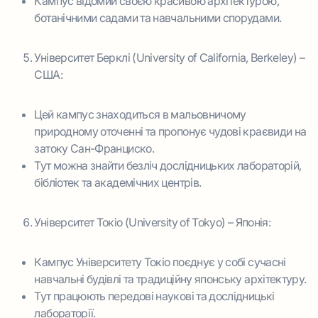
Кампус відомий своєю красивою архітектурою,
ботанічними садами та навчальними спорудами.
Університет Берклі (University of California, Berkeley) –
США:
Цей кампус знаходиться в мальовничому
природному оточенні та пропонує чудові краєвиди на
затоку Сан-Франциско.
Тут можна знайти безліч дослідницьких лабораторій,
бібліотек та академічних центрів.
Університет Токіо (University of Tokyo) – Японія:
Кампус Університету Токіо поєднує у собі сучасні
навчальні будівлі та традиційну японську архітектуру.
Тут працюють передові наукові та дослідницькі
лабораторії.