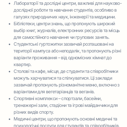
Лабораторії та дослідні центри, важливі для науково-
дослідної роботи та навчання студентів, особливо в
галузях природничих наук, інженерії та медицини.
Бібліотеки, центри знань, що пропонують широкий
выбір книг, журналів, електронних ресурсів та місць
для самостійного навчання чи групових занять.
Студентські гуртожитки зазвичай розташовані на
території кампуса або неподалік, та пропонують різні
варіанти проживання – від одномісних кімнат до
квартир.
Столові та кафе, місця, де студенти та співробітники
можуть харчуватися та спілкуватися. Ці заклади
зазвичай пропонують різноманітне меню, включно з
варіантами для вегетаріанців та веганів.
Спортивні комплекси – спортзали, басейни,
тренажерні зали, стадіони та ігрові майданчики для
різних видів спорту.
Медичні центри, що пропонують основні медичні та
психологічні послуги для студентів та співробітників.