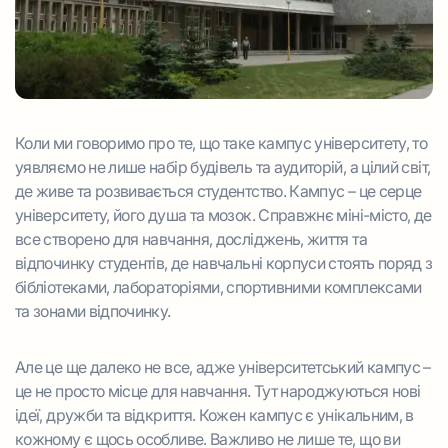
Коли ми говоримо про те, що таке кампус університету, то
уявляємо не лише набір будівель та аудиторій, а цілий світ,
де живе та розвивається студентство. Кампус – це серце
університету, його душа та мозок. Справжнє міні-місто, де
все створено для навчання, досліджень, життя та
відпочинку студентів, де навчальні корпуси стоять поряд з
бібліотеками, лабораторіями, спортивними комплексами
та зонами відпочинку.
Але це ще далеко не все, адже університетський кампус –
це не просто місце для навчання. Тут народжуються нові
ідеї, дружби та відкриття. Кожен кампус є унікальним, в
кожному є щось особливе. Важливо не лише те, що ви