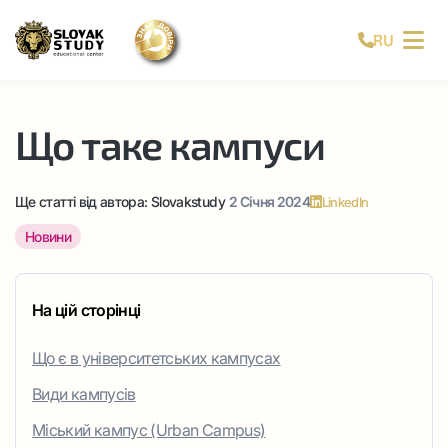
RU
Що таке кампуси
Ще статті від автора:
Slovakstudy
2 Січня 2024
LinkedIn
Новини
На цій сторінці
Що є в університетських кампусах
Види кампусів
Міський кампус (Urban Campus)