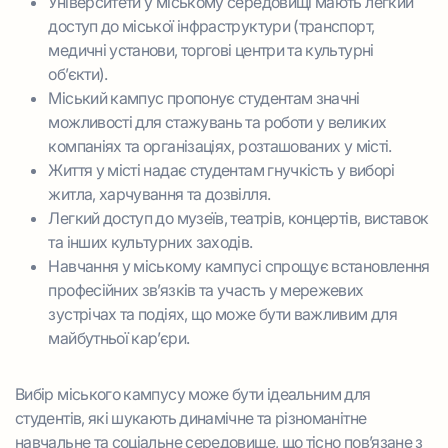
Університети у міському середовищі мають легкий
доступ до міської інфраструктури (транспорт,
медичні установи, торгові центри та культурні
об’єкти).
Міський кампус пропонує студентам значні
можливості для стажувань та роботи у великих
компаніях та організаціях, розташованих у місті.
Життя у місті надає студентам гнучкість у виборі
житла, харчування та дозвілля.
Легкий доступ до музеїв, театрів, концертів, виставок
та інших культурних заходів.
Навчання у міському кампусі спрощує встановлення
професійних зв’язків та участь у мережевих
зустрічах та подіях, що може бути важливим для
майбутньої кар’єри.
Вибір міського кампусу може бути ідеальним для
студентів, які шукають динамічне та різноманітне
навчальне та соціальне середовище, що тісно пов’язане з