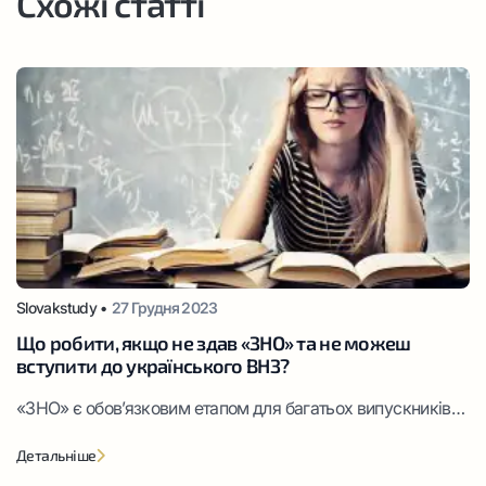
Схожі статті
Slovakstudy •
27 Грудня 2023
Що робити, якщо не здав «ЗНО» та не можеш
вступити до українського ВНЗ?
«ЗНО» є обов’язковим етапом для багатьох випускників
шкіл України, які планують вступ до університету. Цей
Детальніше
іспит має величезне значення у системі освіти держави та