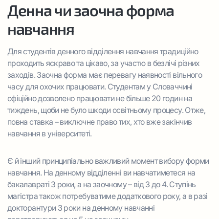
Денна чи заочна форма
навчання
Для студентів денного відділення навчання традиційно
проходить яскраво та цікаво, за участю в безлічі різних
заходів. Заочна форма має перевагу наявності вільного
часу для охочих працювати. Студентам у Словаччині
офіційно дозволено працювати не більше 20 годин на
тиждень, щоби не було шкоди освітньому процесу. Отже,
повна ставка – виключне право тих, хто вже закінчив
навчання в університеті.
Є й інший принципіально важливий момент вибору форми
навчання. На денному відділенні ви навчатиметеся на
бакалавраті 3 роки, а на заочному – від 3 до 4. Ступінь
магістра також потребуватиме додаткового року, а в разі
докторантури 3 роки на денному навчанні