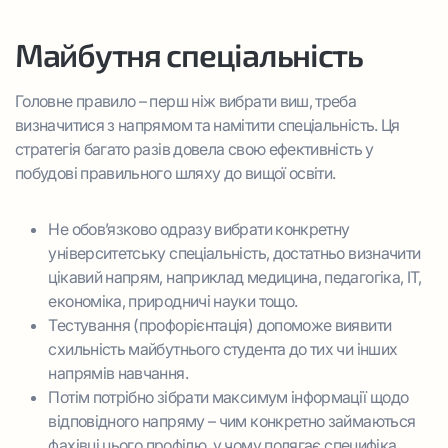
Майбутня спеціальність
Головне правило – перш ніж вибрати виш, треба
визначитися з напрямом та намітити спеціальність. Ця
стратегія багато разів довела свою ефективність у
побудові правильного шляху до вищої освіти.
Не обов’язково одразу вибрати конкретну
університетську спеціальність, достатньо визначити
цікавий напрям, наприклад медицина, педагогіка, IT,
економіка, природничі науки тощо.
Тестування (профорієнтація) допоможе виявити
схильність майбутнього студента до тих чи інших
напрямів навчання.
Потім потрібно зібрати максимум інформації щодо
відповідного напряму – чим конкретно займаються
фахівці
цього профілю, у чому полягає специфіка