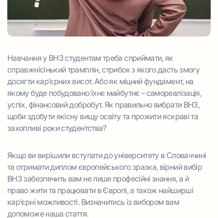
Навчання у ВНЗ студентам треба сприймати, як
справжнісінький трамплін, стрибок з якого дасть змогу
досягти кар’єрних висот. Або як міцний фундамент, на
якому буде побудовано їхнє майбутнє – самореалізація,
успіх, фінансовий добробут. Як правильно вибрати ВНЗ,
щоби здобути якісну вищу освіту та прожити яскраві та
захопливі роки студентства?
Якщо ви вирішили вступати до університету в Словаччині
та отримати диплом європейського зразка, вірний вибір
ВНЗ забезпечить вам не лише професійні знання, а й
право жити та працювати в Європі, а також найширші
кар’єрні можливості. Визначитись із вибором вам
допоможе наша стаття.