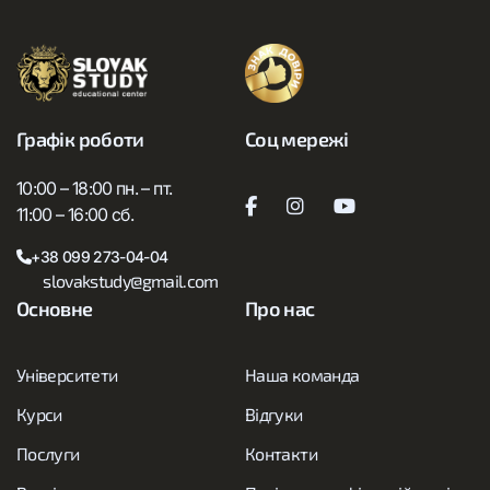
зарплати, а й можливість працювати на передньому краї
технологічного прогресу. Випускники елітних IT-
університетів мають реальні переваги під час
працевлаштування, доступ до широкої мережі
професійних контактів […]
Графік роботи
Соц мережі
10:00 – 18:00 пн. – пт.
11:00 – 16:00 сб.
+38 099 273-04-04
slovakstudy@gmail.com
Основне
Про нас
Університети
Наша команда
Курси
Відгуки
Послуги
Контакти