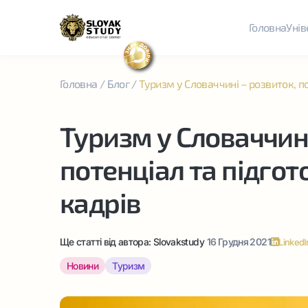
Головна
Унів
Головна
/
Блог
/
Туризм у Словаччині – розвиток, п
Туризм у Словаччині
потенціал та підгот
кадрів
Ще статті від автора:
Slovakstudy
16 Грудня 2021
LinkedI
Новини
Туризм