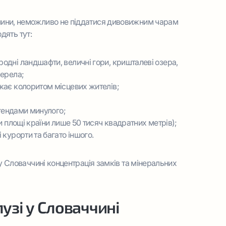
чини, неможливо не піддатися дивовижним чарам
одять тут:
одні ландшафти, величні гори, кришталеві озера,
жерела;
жає колоритом місцевих жителів;
егендами минулого;
и площі країни лише 50 тисяч квадратних метрів);
 курорти та багато іншого.
у Словаччині концентрація замків та мінеральних
узі у Словаччині