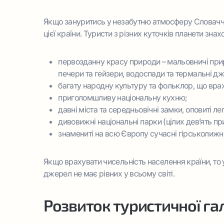
Якщо зануритись у незабутню атмосферу Словач
цієї країни. Туристи з різних куточків планети знах
первозданну красу природи – мальовничі прир
печери та гейзери, водоспади та термальні д
багату народну культуру та фольклор, що вра
приголомшливу національну кухню;
давні міста та середньовічні замки, оповиті л
дивовижні національні парки (цілих дев’ять пр
знамениті на всю Європу сучасні гірськолижні
Якщо врахувати чисельність населення країни, то 
джерел не має рівних у всьому світі.
Розвиток туристичної гал