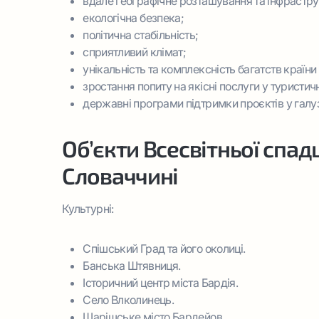
вдале географічне розташування та інфрастру
екологічна безпека;
політична стабільність;
сприятливий клімат;
унікальність та комплексність багатств країни
зростання попиту на якісні послуги у туристичн
державні програми підтримки проєктів у галуз
Об’єкти Всесвітньої сп
Словаччині
Культурні:
Спішський Град та його околиці.
Банська Штявниця.
Історичний центр міста Бардія.
Село Влколинець.
Шарішське місто Бардейов.