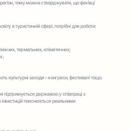
 регіон, тому можна стверджувати, що фахівці
іту в туристичній сфері, потрібні для роботи:
лижних, термальних, кліматичних;
х;
ють культурні заходи – конгреси, фестивалі тощо.
ні підтримується державою у співпраці з
я інвестицій пояснюється реальними