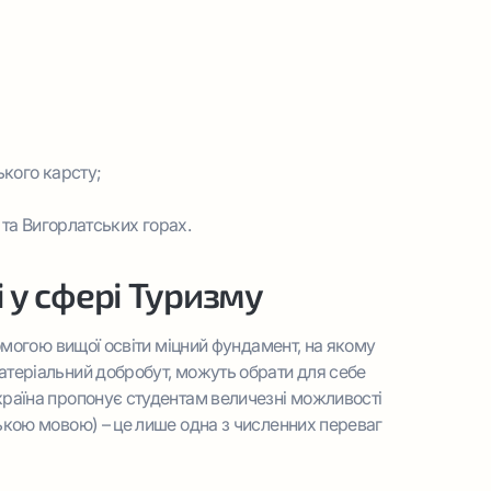
ького карсту;
 та Вигорлатських горах.
 у сфері Туризму
помогою вищої освіти міцний фундамент, на якому
атеріальний добробут, можуть обрати для себе
країна пропонує студентам величезні можливості
цькою мовою) – це лише одна з численних переваг