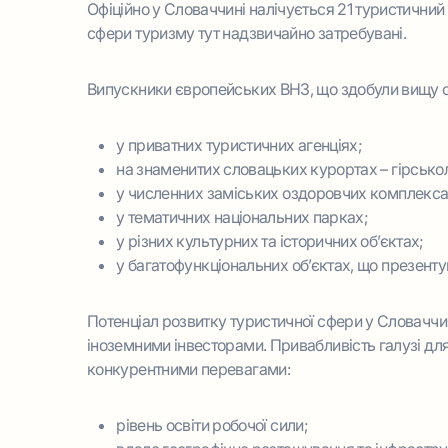
Офіційно у Словаччині налічується 21 туристичний
сфери туризму тут надзвичайно затребувані.
Випускники європейських ВНЗ, що здобули вищу осв
у приватних туристичних агенціях;
на знаменитих словацьких курортах – гірсько
у численних заміських оздоровчих комплекса
у тематичних національних парках;
у різних культурних та історичних об’єктах;
у багатофункціональних об’єктах, що презенту
Потенціал розвитку туристичної сфери у Словаччи
іноземними інвесторами. Привабливість галузі дл
конкурентними перевагами:
рівень освіти робочої сили;