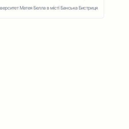
іверситет Матея Белла в місті Банська Бистриця