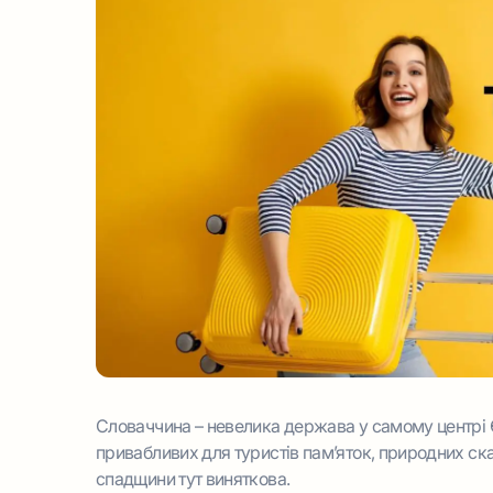
Словаччина – невелика держава у самому центрі Єв
привабливих для туристів пам’яток, природних скар
спадщини тут виняткова.