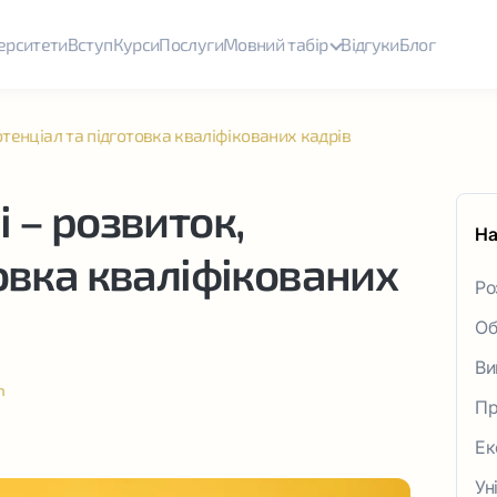
ерситети
Вступ
Курси
Послуги
Мовний табір
Відгуки
Блог
отенціал та підготовка кваліфікованих кадрів
 – розвиток,
На
овка кваліфікованих
Ро
Об
Сл
Ви
n
Пр
Ек
Ун