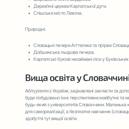
Дерев’яні церкви Карпатської дуги.
Спішське місто Левоча.
Природні:
Словацькі печери Аггтелека та прірви Словац
Добшинська льодова печера.
Карпатські букові незаймані ліси у Буківських
Вища освіта у Словаччині
Абітурієнти з України, зацікавлені закласти за до
буде побудовано їхнє перспективне майбутнє та м
будь-який з університетів Словаччини. Маленька 
для самореалізації, а безплатне навчання (слова
здобуття тут вищої освіти.