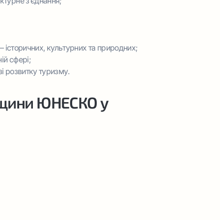
ктурне з’єднання;
 – історичних, культурних та природних;
ій сфері;
і розвитку туризму.
адщини ЮНЕСКО у