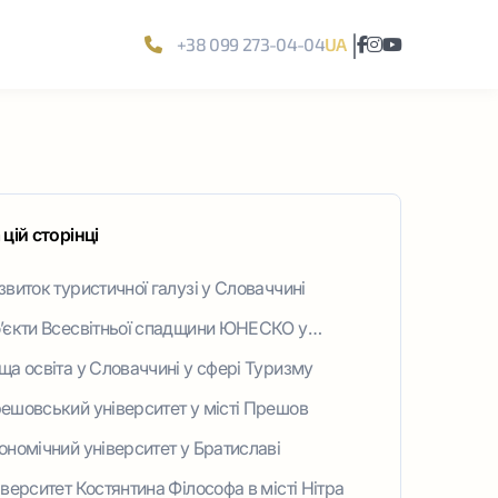
|
+38 099 273-04-04
UA
 цій сторінці
звиток туристичної галузі у Словаччині
’єкти Всесвітньої спадщини ЮНЕСКО у
оваччині
ща освіта у Словаччині у сфері Туризму
ешовський університет у місті Прешов
ономічний університет у Братиславі
іверситет Костянтина Філософа в місті Нітра