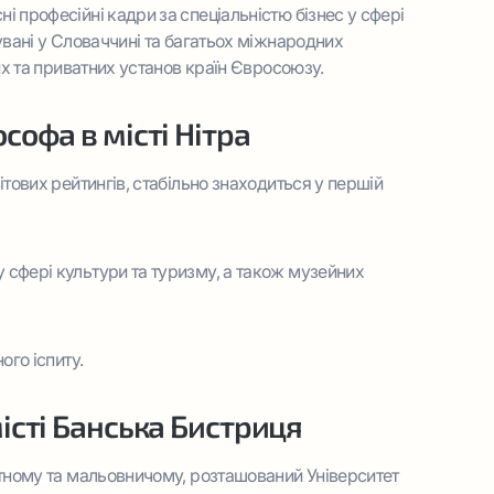
ні професійні кадри за спеціальністю бізнес у сфері
увані у Словаччині та багатьох міжнародних
их та приватних установ країн Євросоюзу.
софа в місті Нітра
тових рейтингів, стабільно знаходиться у першій
 сфері культури та туризму, а також музейних
ого іспиту.
істі Банська Бистриця
итному та мальовничому, розташований Університет