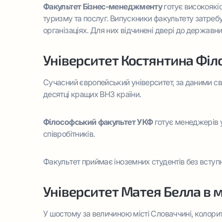
Факультет Бізнес-менеджменту
готує високоякіс
туризму та послуг. Випускники факультету затреб
організаціях. Для них відчинені двері до державн
Університет Костянтина Філо
Сучасний європейський університет, за даними сві
десятці кращих ВНЗ країни.
Філософський факультет УКФ
готує менеджерів у
співробітників.
Факультет приймає іноземних студентів без вступн
Університет Матея Белла в м
У шостому за величиною місті Словаччині, колор