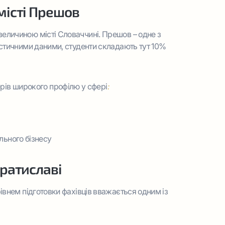
місті Прешов
величиною місті Словаччині. Прешов – одне з
тистичними даними, студенти складають тут 10%
рів широкого профілю у сфері
:
льного бізнесу
Братиславі
рівнем підготовки фахівців вважається одним із