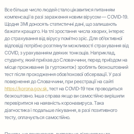
Все більше число людей стало цікавитися питанням
компенсації в разі зараження новим вірусом — COVID-19.
Щодня ЗМІ доносять статистичні дані, що залишають
бажати кращого. На тлі зростання числа хворих, інтерес
до страхування від вірусу помітно зріс. Для об’єктивної
відповіді потрібно розглянути можливості страхування від
COVID, з урахуванням деяких тонкощів. Наприклад,
студенту, який приїхав до Словаччини, перед приїздом на
місце проживання (в гуртожиток) зроблять безкоштовний
тест після проходження обов’язкової обсервації. У разі
повернення до Словаччини, при реєстрації на сайті
https://korona.gov.sk
, тест на COVID-19 теж проводиться
безкоштовно. Інша справа якщо ви самостійно вирішили
перевіритися на наявність коронавируса. Така
діагностика і подальше лікування, в разі позитивного
тесту, оплачується самостійно.