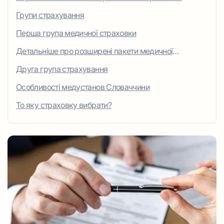
Україні
Групи страхування
Перша група медичної страховки
Детальніше про розширені пакети медичної
страховки
Друга група страхування
Особливості медустанов Словаччини
То яку страховку вибрати?