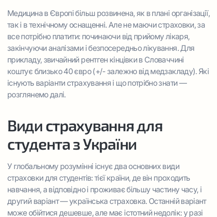
Медицина в Європі більш розвинена, як в плані організації,
так і в технічному оснащенні. Але не маючи страховки, за
все потрібно платити: починаючи від прийому лікаря,
закінчуючи аналізами і безпосередньо лікування. Для
прикладу, звичайний рентген кінцівки в Словаччині
коштує близько 40 євро (+/- залежно від медзакладу). Які
існують варіанти страхування і що потрібно знати —
розглянемо далі.
Види страхування для
студента з України
У глобальному розумінні існує два основних види
страховки для студентів: тієї країни, де він проходить
навчання, а відповідно і проживає більшу частину часу, і
другий варіант — українська страховка. Останній варіант
може обійтися дешевше, але має істотний недолік: у разі