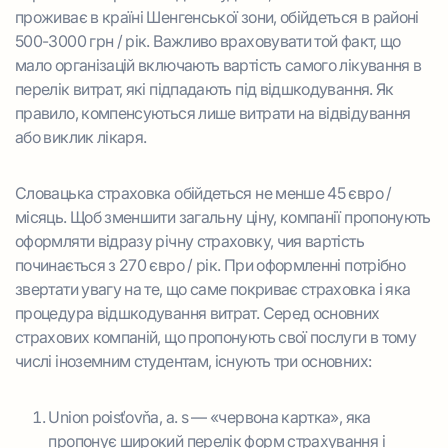
проживає в країні Шенгенської зони, обійдеться в районі
500-3000 грн / рік. Важливо враховувати той факт, що
мало організацій включають вартість самого лікування в
перелік витрат, які підпадають під відшкодування. Як
правило, компенсуються лише витрати на відвідування
або виклик лікаря.
Словацька страховка обійдеться не менше 45 євро /
місяць. Щоб зменшити загальну ціну, компанії пропонують
оформляти відразу річну страховку, чия вартість
починається з 270 євро / рік. При оформленні потрібно
звертати увагу на те, що саме покриває страховка і яка
процедура відшкодування витрат. Серед основних
страхових компаній, що пропонують свої послуги в тому
числі іноземним студентам, існують три основних:
Union poisťovňa, a. s — «червона картка», яка
пропонує широкий перелік форм страхування і