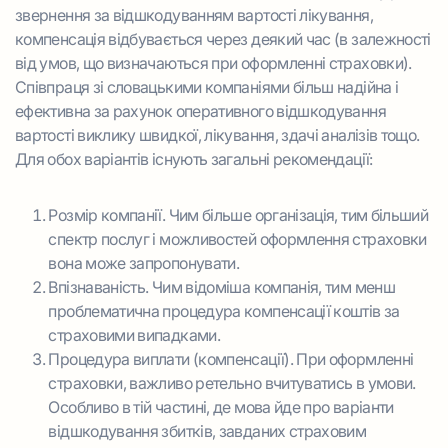
звернення за відшкодуванням вартості лікування,
компенсація відбувається через деякий час (в залежності
від умов, що визначаються при оформленні страховки).
Співпраця зі словацькими компаніями більш надійна і
ефективна за рахунок оперативного відшкодування
вартості виклику швидкої, лікування, здачі аналізів тощо.
Для обох варіантів існують загальні рекомендації:
Розмір компанії. Чим більше організація, тим більший
спектр послуг і можливостей оформлення страховки
вона може запропонувати.
Впізнаваність. Чим відоміша компанія, тим менш
проблематична процедура компенсації коштів за
страховими випадками.
Процедура виплати (компенсації). При оформленні
страховки, важливо ретельно вчитуватись в умови.
Особливо в тій частині, де мова йде про варіанти
відшкодування збитків, завданих страховим