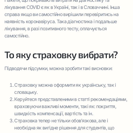
Пакети, що покривають витрати на діагностику та
лікування COVID є як в Україні, так і в Словаччині. Інша
справа якщо ви самостійно вирішили перевіритись на
наявність коронавіруса. Така діагностика і подальше
лікування, в разі позитивного тесту, оплачується
самостійно.
То яку страховку вибрати?
Підводячи підсумки, можна зробити такі висновки:
Страховку можна оформити як українську, так і
словацьку.
Керуйтеся представленими в статті рекомендаціями,
враховуючи важливі моменти, такі як: покриття,
швидкість компенсації, вартість та ін.
Страховка тепер не тільки обов’язкова, але і
необхідна як вигідне рішення для студентів, що