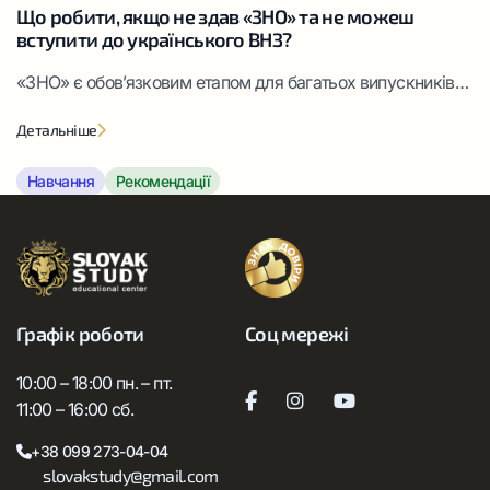
Що робити, якщо не здав «ЗНО» та не можеш
вступити до українського ВНЗ?
«ЗНО» є обов’язковим етапом для багатьох випускників
шкіл України, які планують вступ до університету. Цей
Детальніше
іспит має величезне значення у системі освіти держави та
є ключовим чинником щодо можливості вступу до вузу.
Навчання
Рекомендації
Будь-який іспит чи тестування – це стрес, тому думки – що
якщо не скласти «ЗНО», що якщо не набрати потрібний
бал, перетворюються для […]
Графік роботи
Соц мережі
10:00 – 18:00 пн. – пт.
11:00 – 16:00 сб.
+38 099 273-04-04
slovakstudy@gmail.com