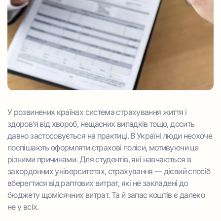
У розвинених країнах система страхування життя і
здоров’я від хвороб, нещасних випадків тощо, досить
давно застосовується на практиці. В Україні люди неохоче
поспішають оформляти страхові поліси, мотивуючи це
різними причинами. Для студентів, які навчаються в
закордонних університетах, страхування — дієвий спосіб
вберегтися від раптових витрат, які не закладені до
бюджету щомісячних витрат. Та й запас коштів є далеко
не у всіх.