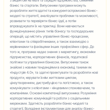
з акцентом на малі та середні підприємства, сімейний
бізнес та стартапи. Випускники програми можуть
розробляти життєздатні та конкурентоспроможні бізнес-
моделі та стратегії, аналізувати проблеми та можливості,
розвивати та перевіряти бізнес-ідеї, а потім
впроваджувати їх на практиці. Вони навчаються
функціонуванню різних типів бізнесу та господарських
операцій, що містить управління бізнес-процесами,
клієнтами та співробітниками, а також взаємодію з
керівниками та фахівцями інших професійних сфер. До
того ж, програма надає знання з маркетингу, економіки
підприємства, корпоративних фінансів, податкової
політики та управління бізнесом. Випускники також
знайомі з новими тенденціями в економіці, такими як
«Індустрія 4.0», та здатні проектувати та розробляти нові
продукти, керувати їхнім життєвим циклом,
ціноутворенням, дистрибуцією та логістикою, а також
комунікувати з клієнтами – кінцевими споживачами, та
компаніями. Основні компетенції випускника: Розуміння
корпоративних комунікацій та роботи з соціальними
мережами. Здатність розробляти бізнес-моделі та
стратегії. Володіння інструментами для аналізу бізнес-