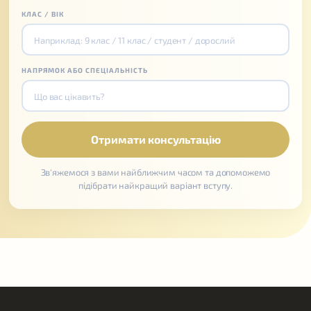
КЛАС / ВІК
НАПРЯМОК АБО СПЕЦІАЛЬНІСТЬ
Зв'яжемося з вами найближчим часом та допоможемо
підібрати найкращий варіант вступу.