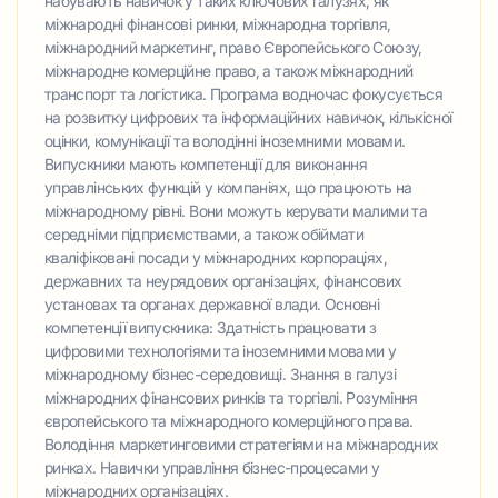
набувають навичок у таких ключових галузях, як
міжнародні фінансові ринки, міжнародна торгівля,
міжнародний маркетинг, право Європейського Союзу,
міжнародне комерційне право, а також міжнародний
транспорт та логістика. Програма водночас фокусується
на розвитку цифрових та інформаційних навичок, кількісної
оцінки, комунікації та володінні іноземними мовами.
Випускники мають компетенції для виконання
управлінських функцій у компаніях, що працюють на
міжнародному рівні. Вони можуть керувати малими та
середніми підприємствами, а також обіймати
кваліфіковані посади у міжнародних корпораціях,
державних та неурядових організаціях, фінансових
установах та органах державної влади. Основні
компетенції випускника: Здатність працювати з
цифровими технологіями та іноземними мовами у
міжнародному бізнес-середовищі. Знання в галузі
міжнародних фінансових ринків та торгівлі. Розуміння
європейського та міжнародного комерційного права.
Володіння маркетинговими стратегіями на міжнародних
ринках. Навички управління бізнес-процесами у
міжнародних організаціях.