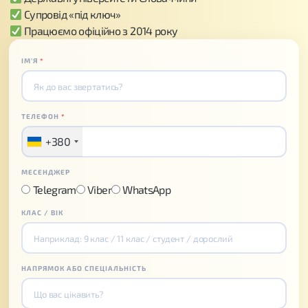
Супровід «під ключ»
Працюємо офіційно з 2014 року
ІМʼЯ
*
ТЕЛЕФОН
*
+380
МЕСЕНДЖЕР
Telegram
Viber
WhatsApp
КЛАС / ВІК
НАПРЯМОК АБО СПЕЦІАЛЬНІСТЬ