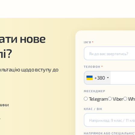
чати нове
ІМʼЯ
*
пі?
ТЕЛЕФОН
*
льтацію щодо вступу до
+380
МЕСЕНДЖЕР
Telegram
Viber
Wh
чини
КЛАС / ВІК
у
НАПРЯМОК АБО СПЕЦІАЛЬНІС