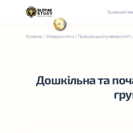
Головна
Унів
Головна
/
Університети
/
Пряшівський університет
Дошкільна та поч
гру