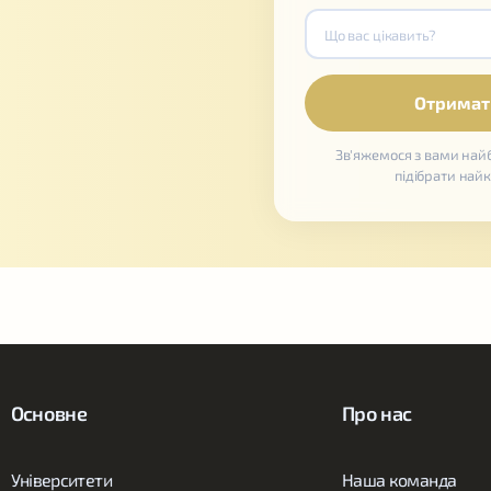
Зв'яжемося з вами на
підібрати най
Основне
Про нас
Університети
Наша команда