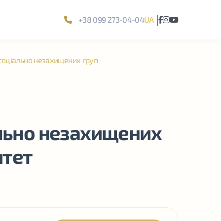
|
+38 099 273-04-04
UA
 соціально незахищених груп
ально незахищених
итет