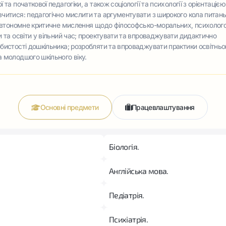
та початкової педагогіки, а також соціології та психології з орієнтацією
вчитися: педагогічно мислити та аргументувати з широкого кола питан
и автономне критичне мислення щодо філософсько-моральних, психолог
и та освіти у вільний час; проектувати та впроваджувати дидактично
обистості дошкільника; розробляти та впроваджувати практики освітньо
а молодшого шкільного віку.
Основні предмети
Працевлаштування
Біологія.
Англійська мова.
Педіатрія.
Психіатрія.