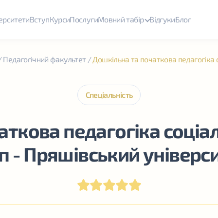
ерситети
Вступ
Курси
Послуги
Мовний табір
Відгуки
Блог
/
Педагогічний факультет
/
Дошкільна та початкова педагогіка
Спеціальність
аткова педагогіка соці
п - Пряшівський універс