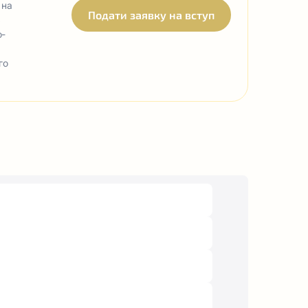
 на
Подати заявку на вступ
ь
о-
го