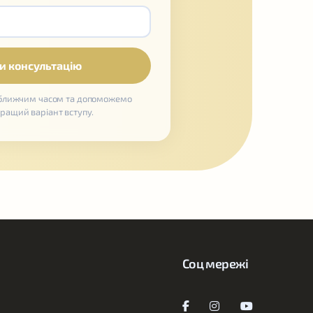
йближчим часом та допоможемо
кращий варіант вступу.
Соц мережі