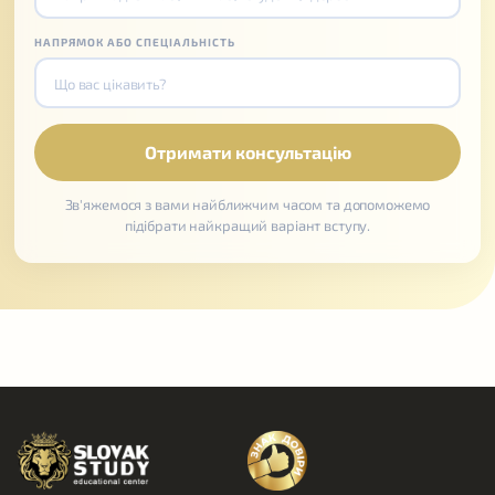
НАПРЯМОК АБО СПЕЦІАЛЬНІСТЬ
Зв'яжемося з вами найближчим часом та допоможемо
підібрати найкращий варіант вступу.