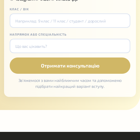
КЛАС / ВІК
НАПРЯМОК АБО СПЕЦІАЛЬНІСТЬ
Зв'яжемося з вами найближчим часом та допоможемо
підібрати найкращий варіант вступу.