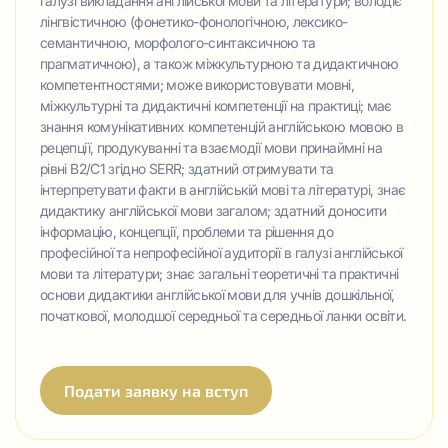
галузі викладання англійської мови та літератури; володіє
лінгвістичною (фонетико-фонологічною, лексико-
семантичною, морфолого-синтаксичною та
прагматичною), а також міжкультурною та дидактичною
компетентностями; може використовувати мовні,
міжкультурні та дидактичні компетенції на практиці; має
знання комунікативних компетенцій англійською мовою в
рецепції, продукуванні та взаємодії мови принаймні на
рівні B2/C1 згідно SERR; здатний отримувати та
інтерпретувати факти в англійській мові та літературі, знає
дидактику англійської мови загалом; здатний доносити
інформацію, концепції, проблеми та рішення до
професійної та непрофесійної аудиторії в галузі англійської
мови та літератури; знає загальні теоретичні та практичні
основи дидактики англійської мови для учнів дошкільної,
початкової, молодшої середньої та середньої ланки освіти.
Подати заявку на вступ