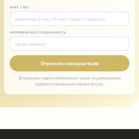
КЛАС / ВІК
НАПРЯМОК АБО СПЕЦІАЛЬНІСТЬ
Зв'яжемося з вами найближчим часом та допоможемо
підібрати найкращий варіант вступу.