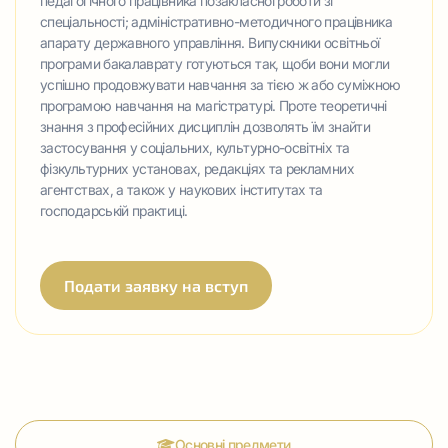
педагогічного працівника позакласної роботи зі
спеціальності; адміністративно-методичного працівника
апарату державного управління. Випускники освітньої
програми бакалаврату готуються так, щоби вони могли
успішно продовжувати навчання за тією ж або суміжною
програмою навчання на магістратурі. Проте теоретичні
знання з професійних дисциплін дозволять їм знайти
застосування у соціальних, культурно-освітніх та
фізкультурних установах, редакціях та рекламних
агентствах, а також у наукових інститутах та
господарській практиці.
Подати заявку на вступ
Основні предмети