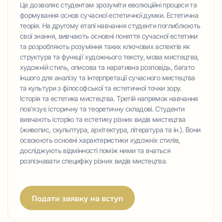
Це дозволяє студентам зрозуміти еволюційні процеси та
формування основ сучасної естетичної думки. Естетична
теорія. На другому етапі навчання студенти поглиблюють
свої знання, вивчають основні поняття сучасної естетики
та розробляють розуміння таких ключових аспектів як
структура та функції художнього тексту, мова мистецтва,
художній стиль, описова та наративна розповідь, багато
іншого для аналізу та інтерпретації сучасного мистецтва
та культури з філософської та естетичної точки зору.
Історія та естетика мистецтва. Третій напрямок навчання
пов'язує історичну та теоретичну складові. Студенти
вивчають історію та естетику різних видів мистецтва
(живопис, скульптура, архітектура, література та ін.). Вони
освоюють основні характеристики художніх стилів,
досліджують відмінності поміж ними та вчаться
розпізнавати специфіку різних видів мистецтва.
Подати заявку на вступ