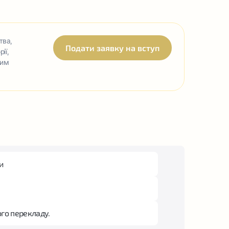
тва,
Подати заявку на вступ
ії,
ним
и
ого перекладу.