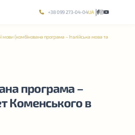
|
+38 099 273-04-04
UA
ї мови (комбінована програма – Італійська мова та
вана програма –
тет Коменського в