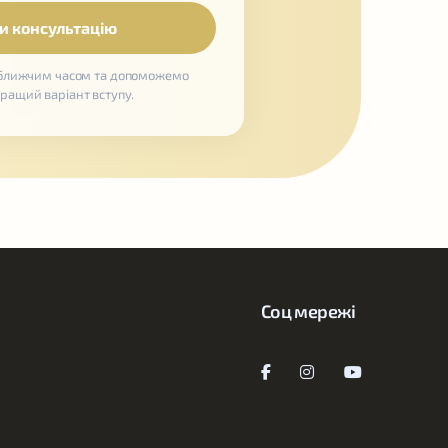
йближчим часом та допоможемо
кращий варіант вступу.
Соц мережі