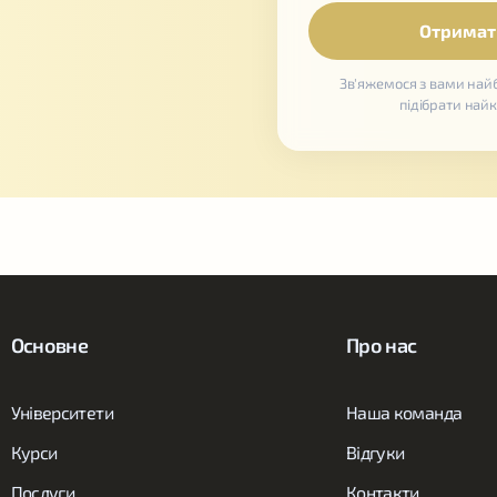
Зв'яжемося з вами на
підібрати най
Основне
Про нас
Університети
Наша команда
Курси
Відгуки
Послуги
Контакти