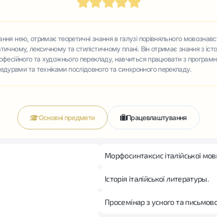
ання нею, отримає теоретичні знання в галузі порівняльного мовознавс
тичному, лексичному та стилістичному плані. Він отримає знання з істор
професійного та художнього перекладу, навчиться працювати з програм
едурами та техніками послідовного та синхронного перекладу.
Основні предмети
Працевлаштування
Морфосинтаксис італійської мов
Історія італійської литературы.
Просемінар з усного та письмов