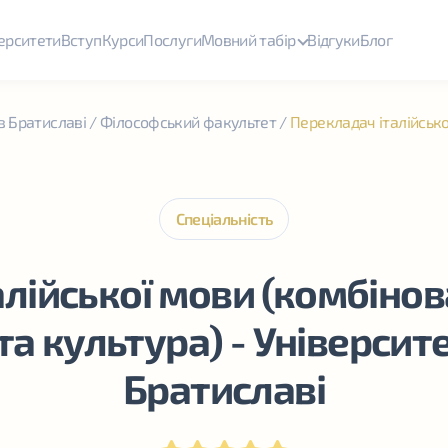
ерситети
Вступ
Курси
Послуги
Мовний табір
Відгуки
Блог
в Братиславі
/
Філософський факультет
/
Перекладач італійсько
Спеціальність
лійської мови (комбіно
та культура) - Універси
Братиславі