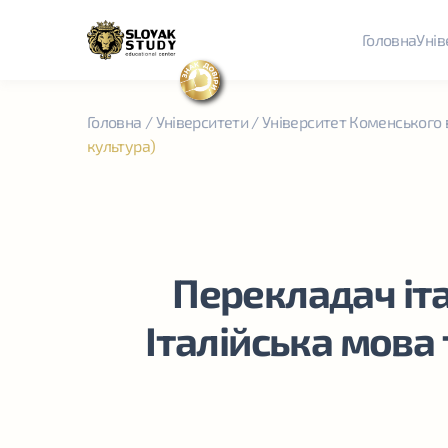
Головна
Унів
Головна
/
Університети
/
Університет Коменського 
культура)
Перекладач іта
Італійська мова 