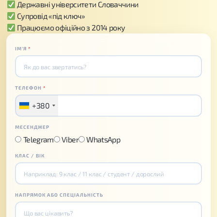
Державні університети Словаччини
Супровід «під ключ»
Працюємо офіційно з 2014 року
ІМʼЯ
*
ТЕЛЕФОН
*
+380
МЕСЕНДЖЕР
Telegram
Viber
WhatsApp
КЛАС / ВІК
НАПРЯМОК АБО СПЕЦІАЛЬНІСТЬ