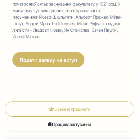
початок якої сягає заснування факультету у 1921 році. У
минулому тут викладали літературознавці та
письменники Йозеф Шкультети, Альберт Пражак, Мілан
Пішут, Андрій Мраз, Ян Штевчек, Мілан Руфус та відомі
лінгвісти – Людовіт Новак, Ян Станіслав, Євген Пауліні,
Йозеф Містрік.
Подати заявку на вступ
Основні предмети
Працевлаштування