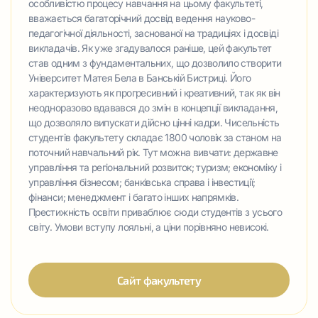
особливістю процесу навчання на цьому факультеті,
вважається багаторічний досвід ведення науково-
педагогічної діяльності, заснованої на традиціях і досвіді
викладачів. Як уже згадувалося раніше, цей факультет
став одним з фундаментальних, що дозволило створити
Університет Матея Бела в Банській Бистриці. Його
характеризують як прогресивний і креативний, так як він
неодноразово вдавався до змін в концепції викладання,
що дозволяло випускати дійсно цінні кадри. Чисельність
студентів факультету складає 1800 чоловік за станом на
поточний навчальний рік. Тут можна вивчати: державне
управління та регіональний розвиток; туризм; економіку і
управління бізнесом; банківська справа і інвестиції;
фінанси; менеджмент і багато інших напрямків.
Престижність освіти приваблює сюди студентів з усього
світу. Умови вступу лояльні, а ціни порівняно невисокі.
Сайт факультету