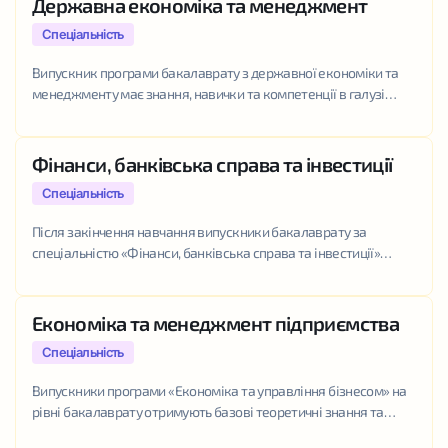
Державна економіка та менеджмент
Спеціальність
Випускник програми бакалаврату з державної економіки та
менеджменту має знання, навички та компетенції в галузі
економічних та управлінських дисциплін з фокусом на
державному секторі та некомерційних організаціях.
Випускник контролює та...
Фінанси, банківська справа та інвестиції
Спеціальність
Після закінчення навчання випускники бакалаврату за
спеціальністю «Фінанси, банківська справа та інвестиції»
мають широкі знання та розуміння теорій, концепцій та
методів у сфері приватних та державних фінансів, банківської
справи, страхування,...
Економіка та менеджмент підприємства
Спеціальність
Випускники програми «Економіка та управління бізнесом» на
рівні бакалаврату отримують базові теоретичні знання та
практичні навички у сферах економіки підприємства, фінансів,