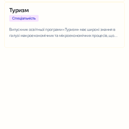
фінансово-економічного аналізу, бухгалтерського обліку,
менеджменту, маркетингу, управління бізнесом та...
Туризм
Спеціальність
Випускник освітньої програми «Туризм» має широкі знання в
галузі макроекономічних та мікроекономічних процесів, що
дає йому змогу глибоко розуміти функціонування економічної
системи та її складових. Також випускник обізнаний щодо
ключових...