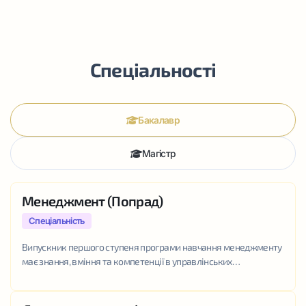
Спеціальності
Бакалавр
Магістр
Менеджмент (Попрад)
Спеціальність
Випускник першого ступеня програми навчання менеджменту
має знання, вміння та компетенції в управлінських
дисциплінах. Знання основних та наскрізних процесів
управління та застосування їх у різних функціональних сферах
організації будуть використовуватися...