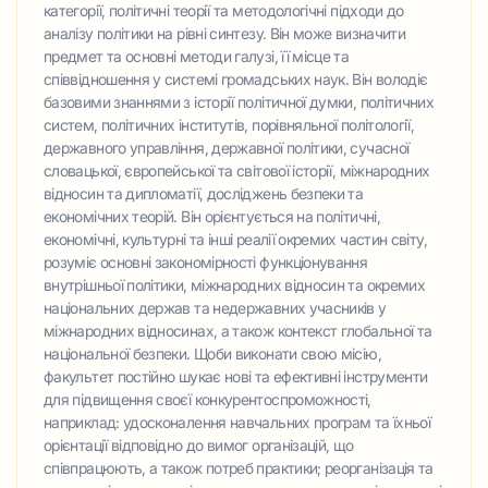
категорії, політичні теорії та методологічні підходи до
аналізу політики на рівні синтезу. Він може визначити
предмет та основні методи галузі, її місце та
співвідношення у системі громадських наук. Він володіє
базовими знаннями з історії політичної думки, політичних
систем, політичних інститутів, порівняльної політології,
державного управління, державної політики, сучасної
словацької, європейської та світової історії, міжнародних
відносин та дипломатії, досліджень безпеки та
економічних теорій. Він орієнтується на політичні,
економічні, культурні та інші реалії окремих частин світу,
розуміє основні закономірності функціонування
внутрішньої політики, міжнародних відносин та окремих
національних держав та недержавних учасників у
міжнародних відносинах, а також контекст глобальної та
національної безпеки. Щоби виконати свою місію,
факультет постійно шукає нові та ефективні інструменти
для підвищення своєї конкурентоспроможності,
наприклад: удосконалення навчальних програм та їхньої
орієнтації відповідно до вимог організацій, що
співпрацюють, а також потреб практики; реорганізація та