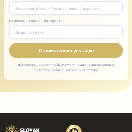
НАПРЯМОК АБО СПЕЦІАЛЬНІСТЬ
Зв'яжемося з вами найближчим часом та допоможемо
підібрати найкращий варіант вступу.