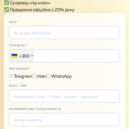
Супровід «під ключ»
Працюємо офіційно з 2014 року
ІМʼЯ
*
ТЕЛЕФОН
*
+380
МЕСЕНДЖЕР
Telegram
Viber
WhatsApp
КЛАС / ВІК
НАПРЯМОК АБО СПЕЦІАЛЬНІСТЬ