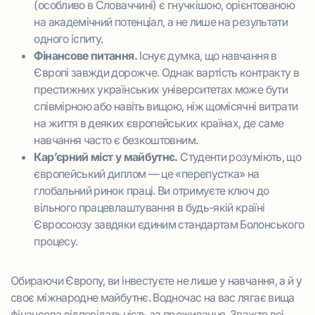
(особливо в Словаччині) є гнучкішою, орієнтованою
на академічний потенціал, а не лише на результати
одного іспиту.
Фінансове питання.
Існує думка, що навчання в
Європі завжди дорожче. Однак вартість контракту в
престижних українських університетах може бути
співмірною або навіть вищою, ніж щомісячні витрати
на життя в деяких європейських країнах, де саме
навчання часто є безкоштовним.
Кар’єрний міст у майбутнє.
Студенти розуміють, що
європейський диплом — це «перепустка» на
глобальний ринок праці. Ви отримуєте ключ до
вільного працевлаштування в будь-якій країні
Євросоюзу завдяки єдиним стандартам Болонського
процесу.
Обираючи Європу, ви інвестуєте не лише у навчання, а й у
своє міжнародне майбутнє. Водночас на вас лягає вища
фінансова відповідальність за проживання. Зважте всі