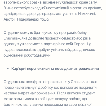
європейського зразка, визнаний у більшості країн світу.
Він не потребує складної нострифікації в багатьох країнах,
що відкриває двері до працевлаштування в Німеччині,
Австрії, Нідерландах тощо.
Студенти можуть брати участь у програмі обміну
Erasmus+, яка дозволяє провести семестр або рік в
одному з університетів-партнерів по всій Європі. Це
чудова можливість здобути унікальний досвід, високо
оцінюваний роботодавцями.
Кар’єрні перспективи та посвідка на проживання
Студентська посвідка на проживання у Словаччині дає
право на легальну підробітку, що допомагає покривати
частину витрат на проживання. Після випуску студент
може залишитися в країні для пошуку роботи, що
фактично стає плавним переходом до європейської