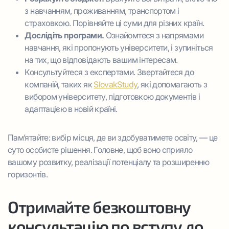
з навчанням, проживанням, транспортом і
страховкою. Порівняйте ці суми для різних країн.
Дослідіть програми.
Ознайомтеся з напрямами
навчання, які пропонують університети, і зупиніться
на тих, що відповідають вашим інтересам.
Консультуйтеся з експертами. Звертайтеся до
компаній, таких як
SlovakStudy
, які допомагають з
вибором університету, підготовкою документів і
адаптацією в новій країні.
Пам’ятайте: вибір місця, де ви здобуватимете освіту, — це
суто особисте рішення. Головне, щоб воно сприяло
вашому розвитку, реалізації потенціалу та розширенню
горизонтів.
Отримайте безкоштовну
консультацію по вступу до