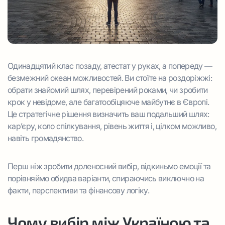
Одинадцятий клас позаду, атестат у руках, а попереду —
безмежний океан можливостей. Ви стоїте на роздоріжжі:
обрати знайомий шлях, перевірений роками, чи зробити
крок у невідоме, але багатообіцяюче майбутнє в Європі.
Це стратегічне рішення визначить ваш подальший шлях:
кар’єру, коло спілкування, рівень життя і, цілком можливо,
навіть громадянство.
Перш ніж зробити доленосний вибір, відкиньмо емоції та
порівняймо обидва варіанти, спираючись виключно на
факти, перспективи та фінансову логіку.
Чому вибір між Україною та