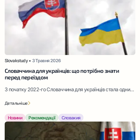
Slovakstudy •
3 Травня 2026
Словаччина для українців: що потрібно знати
перед переїздом
З початку 2022-го Словаччина для українців стала одним
із регіонів, що надає притулок постраждалим від війни.
Детальніше
Країна прийняла тисячі біженців та залишається
провідним центром зосередження громадян України
Новини
Рекомендації
Словакия
навіть у 2026 році. Частина прибулих досі перебуває у
статусі тимчасово захищених. Але потік мігрантів не
зменшується, багато хто асимілюється й отримує