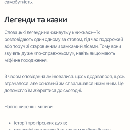
самобутність.
Легенди та казки
Словацькі легенди не «живуть у книжках» – їх
розповідають один одному за столом, під час подорожей
або поруч зі старовинними замками й лісами. Тому вони
звучать дуже «по-справжньому», навіть якщо мають
міфічне походження.
З часом оповідання змінювалися: щось додавалося, щось
втрачалося, але основний зміст залишався незмінним. Це
допомогло їм зберегтися до сьогодні.
Найпоширеніші мотиви:
історії про гірських духів;
розповіді про замки й те, що там «нібито було»;