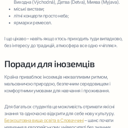
Виходна (Východná), Детва (Detva), Миява (Myjava).
міські вистави;
літні концерти просто неба;
ярмарки ремесел.
І що цікаво – навіть якщо хтось приходить туди випадково,
без інтересу до традицій, атмосфера все одно «чіпляє».
Поради для іноземців
Країна приваблює іноземців неквапливим ритмом,
мальовничою природою, безпечним середовищем і
комфортними умовами для навчання і проживання.
Для багатьох студентів це можливість отримати якісні
знання та одночасно відкрити для себе нову культуру.
Безкоштовна вища освіта в Словаччині
– шанс почати
навчання в європейському університеті без значних