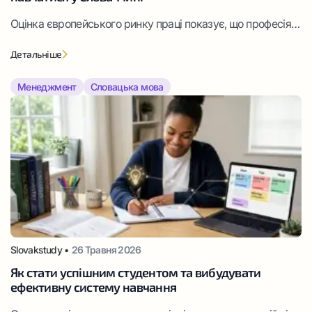
Оцінка європейського ринку праці показує, що професія
менеджера належить до найбільш популярних та
Детальніше
актуальних, завдяки своїй практичній значущості та
багатогранності. Грамотних та ефективних управлінців
Менеджмент
Словацька мова
потребує кожен сучасний бізнес.
Slovakstudy •
26 Травня 2026
Як стати успішним студентом та вибудувати
ефективну систему навчання