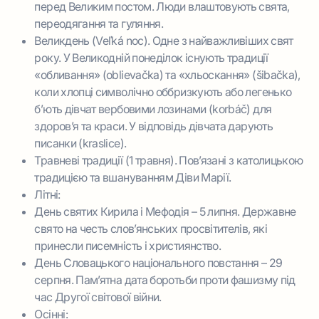
перед Великим постом. Люди влаштовують свята,
переодягання та гуляння.
Великдень (Veľká noc). Одне з найважливіших свят
року. У Великодній понеділок існують традиції
«обливання» (oblievačka) та «хльоскання» (šibačka),
коли хлопці символічно оббризкують або легенько
б’ють дівчат вербовими лозинами (korbáč) для
здоров’я та краси. У відповідь дівчата дарують
писанки (kraslice).
Травневі традиції (1 травня). Пов’язані з католицькою
традицією та вшануванням Діви Марії.
Літні:
День святих Кирила і Мефодія – 5 липня. Державне
свято на честь слов’янських просвітителів, які
принесли писемність і християнство.
День Словацького національного повстання – 29
серпня. Пам’ятна дата боротьби проти фашизму під
час Другої світової війни.
Осінні: