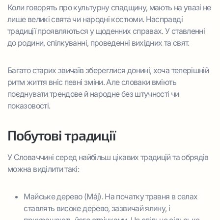
Коли говорять про культурну спадщину, мають на увазі не
лише великі свята чи народні костюми. Насправді
традиції проявляються у щоденних справах. У ставленні
до родини, спілкуванні, проведенні вихідних та свят.
Багато старих звичаїв збереглися донині, хоча теперішній
ритм життя вніс певні зміни. Але словаки вміють
поєднувати трендове й народне без штучності чи
показовості.
Побутові традиції
У Словаччині серед найбільш цікавих традицій та обрядів
можна виділити такі:
Майське дерево (Máj). На початку травня в селах
ставлять високе дерево, зазвичай ялину, і