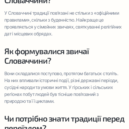
Словаччини?
У Словаччині традиції пов’язані не стільки з «офіційними
правилами», скільки з буденністю. Найкраще це
проявляється у сімейних звичаях, святкуванні релігійних
дат і місцевих обрядах.
Як формувалися звичаї
Словаччини?
Вони складалися поступово, протягом багатьох століть.
На них впливали історичні події, різні державні періоди,
сусідні народи та умови життя. У гірських і сільських
регіонах побут людей був тісніше пов’язаний з
природою та її циклами.
Чи потрібно знати традиції перед
переїздом?