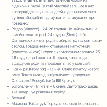
заздалегідь чистять і виставляють чоботи на
підвіконня. Уночі Святий Миколай залишає в них
солодощі для слухняних дітей, а для неслухняних –
вугілля або дрібні подарунки як нагадування про
поведінку.
Різдво (Vianoce) – 24–26 грудня. Це найважливіше
сімейне свято в році. 24 грудня (Štedrý deň) –
Святвечір, коли вся родина збирається за святковим
столом. Традиційними стравами є капустниця
(капустяний суп) і короп з картопляним салатом. 25–
26 грудня – дні святого Штефана, коли люди
відвідують родичів і проводять час у колі сім’ї.
Новий рік (Nový rok) – 1 січня. Свято початку нового
року. Також цього дня відзначають утворення
Словацької Республіки (з 1993 року).
Богоявлення (Tri krále) – 6 січня. Свято трьох царів,
яке завершує різдвяний період.
Весняні:
Масляна (Fašiangy). Період веселощів і карнавалів