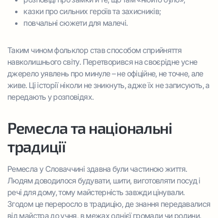
казки про сильних героїв та захисників;
повчальні сюжети для малечі.
Таким чином фольклор став способом сприйняття
навколишнього світу. Перетворився на своєрідне усне
джерело уявлень про минуле – не офіційне, не точне, але
живе. Ці історії ніколи не зникнуть, адже їх не записують, а
передають у розповідях.
Ремесла та національні
традиції
Ремесла у Словаччині здавна були частиною життя.
Людям доводилося будувати, шити, виготовляти посуд і
речі для дому, тому майстерність завжди цінували.
Згодом це переросло в традицію, де знання передавалися
від майстра до учня, в межах однієї громади чи родини.