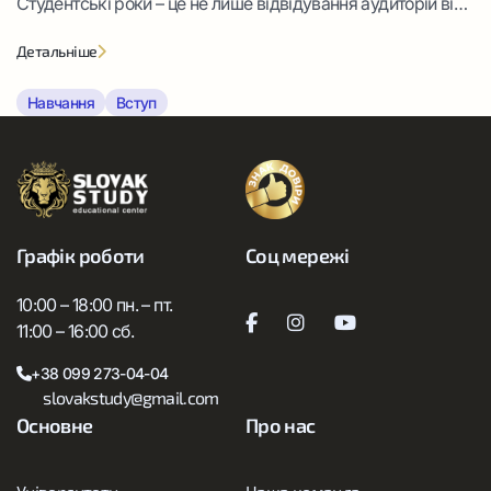
Студентські роки – це не лише відвідування аудиторій від
дзвоника до дзвоника, а й серйозна перевірка на вміння
Детальніше
розпоряджатися особистою свободою. Багатьох хвилює
питання про те, як стати успішним студентом, адже
Навчання
Вступ
результат тут залежить від володіння чіткими
алгоритмами обробки даних.
Графік роботи
Соц мережі
10:00 – 18:00 пн. – пт.
11:00 – 16:00 сб.
+38 099 273-04-04
slovakstudy@gmail.com
Основне
Про нас