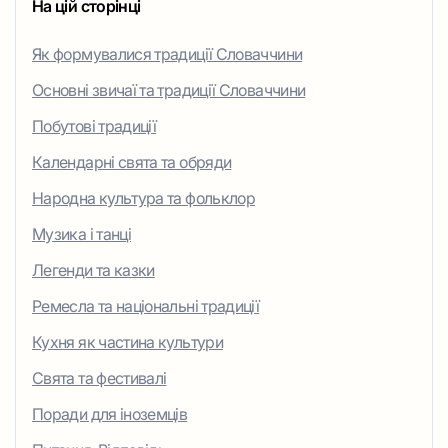
На цій сторінці
Як формувалися традиції Словаччини
Основні звичаї та традиції Словаччини
Побутові традиції
Календарні свята та обряди
Народна культура та фольклор
Музика і танці
Легенди та казки
Ремесла та національні традиції
Кухня як частина культури
Свята та фестивалі
Поради для іноземців