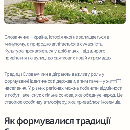
Словаччина – країна, історія якої не залишається в
минулому, а природно вплітається в сучасність.
Культура проявляється у дрібницях – від щирого
привітання на вулиці до святкових подій у громадах.
Традиції Словаччини відіграють важливу роль у
формуванні ідентичності держави, а тим паче – у житті її
населення. У різних регіонах можна побачити відмінності
в побуті, але існує спільна основа, яка об’єднує народ. Це
створює особливу атмосферу, яка приваблює іноземців.
Як формувалися традиції