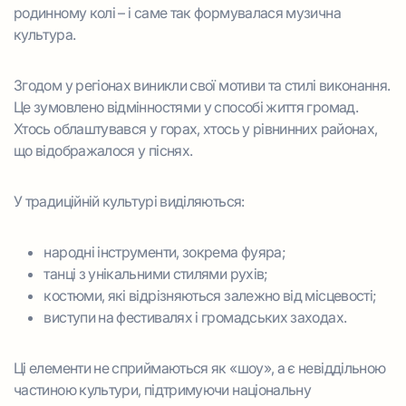
родинному колі – і саме так формувалася музична
культура.
Згодом у регіонах виникли свої мотиви та стилі виконання.
Це зумовлено відмінностями у способі життя громад.
Хтось облаштувався у горах, хтось у рівнинних районах,
що відображалося у піснях.
У традиційній культурі виділяються:
народні інструменти, зокрема фуяра;
танці з унікальними стилями рухів;
костюми, які відрізняються залежно від місцевості;
виступи на фестивалях і громадських заходах.
Ці елементи не сприймаються як «шоу», а є невіддільною
частиною культури, підтримуючи національну