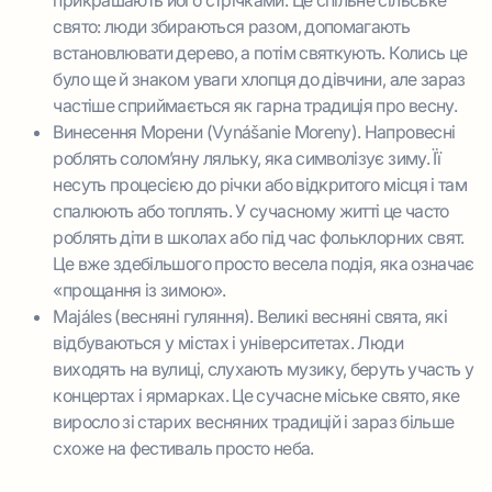
прикрашають його стрічками. Це спільне сільське
свято: люди збираються разом, допомагають
встановлювати дерево, а потім святкують. Колись це
було ще й знаком уваги хлопця до дівчини, але зараз
частіше сприймається як гарна традиція про весну.
Винесення Морени (Vynášanie Moreny). Напровесні
роблять солом’яну ляльку, яка символізує зиму. Її
несуть процесією до річки або відкритого місця і там
спалюють або топлять. У сучасному житті це часто
роблять діти в школах або під час фольклорних свят.
Це вже здебільшого просто весела подія, яка означає
«прощання із зимою».
Majáles (весняні гуляння). Великі весняні свята, які
відбуваються у містах і університетах. Люди
виходять на вулиці, слухають музику, беруть участь у
концертах і ярмарках. Це сучасне міське свято, яке
виросло зі старих весняних традицій і зараз більше
схоже на фестиваль просто неба.