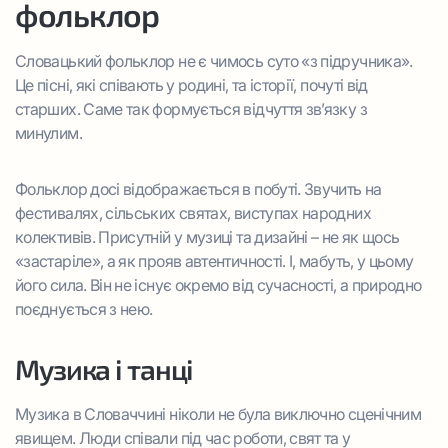
фольклор
Словацький фольклор не є чимось суто «з підручника».
Це пісні, які співають у родині, та історії, почуті від
старших. Саме так формується відчуття зв’язку з
минулим.
Фольклор досі відображається в побуті. Звучить на
фестивалях, сільських святах, виступах народних
колективів. Присутній у музиці та дизайні – не як щось
«застаріле», а як прояв автентичності. І, мабуть, у цьому
його сила. Він не існує окремо від сучасності, а природно
поєднується з нею.
Музика і танці
Музика в Словаччині ніколи не була виключно сценічним
явищем. Люди співали під час роботи, свят та у