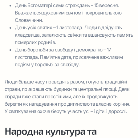
День Богоматері семи страждань – 15 вересня.
Вважається духовним святом і покровителькою
Словаччини.
День усіх святих – 1 листопада. Люди відвідують
кладовища, запалюють свічки та вшановують пам’ять
померлих родичів.
День боротьби за свободу і демократію – 17
листопада. Пам’ятна дата, присвячена важливим
подіям у боротьбі за свободу.
Люди більше часу проводять разом, готують традиційні
страви, прикрашають будинки та центральні площі. Деякі
обряди вже стали простішими, але їх продовжують
берегти як нагадування про дитинство та власне коріння.
У святкування охоче беруть участь усі – і діти, і дорослі.
Народна культура та