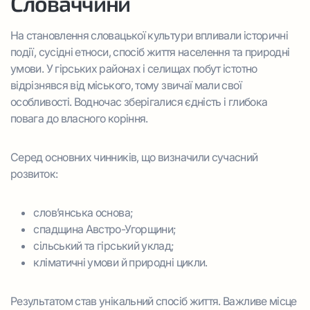
Словаччини
На становлення словацької культури впливали історичні
події, сусідні етноси, спосіб життя населення та природні
умови. У гірських районах і селищах побут істотно
відрізнявся від міського, тому звичаї мали свої
особливості. Водночас зберігалися єдність і глибока
повага до власного коріння.
Серед основних чинників, що визначили сучасний
розвиток:
слов’янська основа;
спадщина Австро-Угорщини;
сільський та гірський уклад;
кліматичні умови й природні цикли.
Результатом став унікальний спосіб життя. Важливе місце