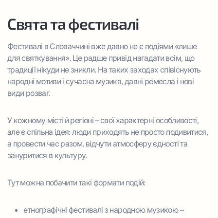
Свята та фестивалі
Фестивалі в Словаччині вже давно не є подіями «лише
для святкування». Це радше привід нагадати всім, що
традиції нікуди не зникли. На таких заходах співіснують
народні мотиви і сучасна музика, давні ремесла і нові
види розваг.
У кожному місті й регіоні – свої характерні особливості,
але є спільна ідея: люди приходять не просто подивитися,
а провести час разом, відчути атмосферу єдності та
зануритися в культуру.
Тут можна побачити такі формати подій:
етнографічні фестивалі з народною музикою –