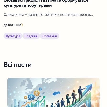
Словацькі традиції та звичаї: як формується
культура та побут країни
Словаччина – країна, історія якої не залишається в
минулому, а природно вплітається в сучасність.
Детальніше
Культура проявляється у дрібницях – від щирого
привітання на вулиці до святкових подій у громадах.
Культура
Традиції
Словакия
Всі пости