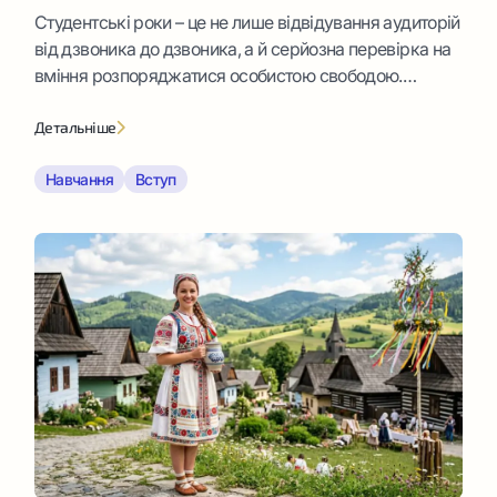
Студентські роки – це не лише відвідування аудиторій
від дзвоника до дзвоника, а й серйозна перевірка на
вміння розпоряджатися особистою свободою.
Багатьох хвилює питання про те, як стати успішним
студентом, адже результат тут залежить від
Детальніше
володіння чіткими алгоритмами обробки даних.
Навчання
Вступ