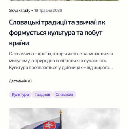
Slovakstudy •
19 Травня 2026
Словацькі традиції та звичаї: як
формується культура та побут
країни
Словаччина – країна, історія якої не залишається в
минулому, а природно вплітається в сучасність.
Культура проявляється у дрібницях – від щирого
привітання на вулиці до святкових подій у громадах.
Детальніше
Культура
Традиції
Словакия