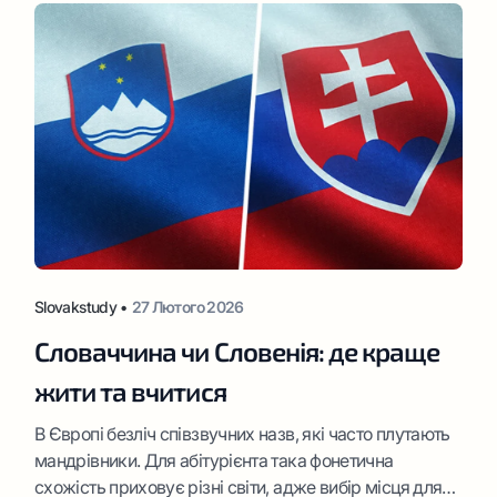
Slovakstudy •
27 Лютого 2026
Словаччина чи Словенія: де краще
жити та вчитися
В Європі безліч співзвучних назв, які часто плутають
мандрівники. Для абітурієнта така фонетична
схожість приховує різні світи, адже вибір місця для