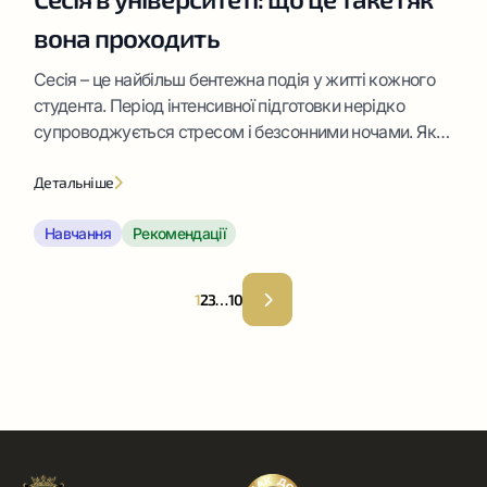
вона проходить
Сесія – це найбільш бентежна подія у житті кожного
студента. Період інтенсивної підготовки нерідко
супроводжується стресом і безсонними ночами. Як
уникнути негативу? Шукайте відповідь у нашому
матеріалі.
Детальніше
Навчання
Рекомендації
1
2
3
…
10