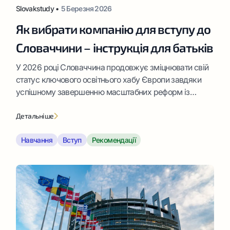
Slovakstudy •
5 Березня 2026
Як вибрати компанію для вступу до
Словаччини – інструкція для батьків
У 2026 році Словаччина продовжує зміцнювати свій
статус ключового освітнього хабу Європи завдяки
успішному завершенню масштабних реформ із
цифровізації вишів та впровадженню грантових
програм підтримки талановитих іноземних студентів.
Детальніше
Рідкісне поєднання глибоких академічних традицій та
Навчання
Вступ
Рекомендації
можливості безкоштовного навчання робить
словацькі університети фундаментом для успішної
кар’єри у найбільших світових корпораціях і життя в
безпечному, динамічному європейському
середовищі.Наша […]