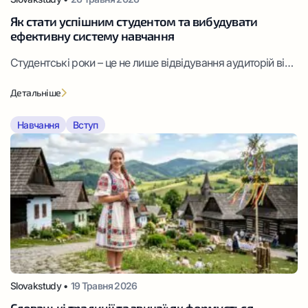
Як стати успішним студентом та вибудувати
ефективну систему навчання
Студентські роки – це не лише відвідування аудиторій від
дзвоника до дзвоника, а й серйозна перевірка на вміння
Детальніше
розпоряджатися особистою свободою. Багатьох хвилює
питання про те, як стати успішним студентом, адже
Навчання
Вступ
результат тут залежить від володіння чіткими
алгоритмами обробки даних.
Slovakstudy •
19 Травня 2026