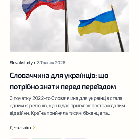
Slovakstudy •
3 Травня 2026
Словаччина для українців: що
потрібно знати перед переїздом
З початку 2022-го Словаччина для українців стала
одним із регіонів, що надає притулок постраждалим
від війни. Країна прийняла тисячі біженців та
залишається провідним центром зосередження
громадян України навіть у 2026 році. Частина
Детальніше
прибулих досі перебуває у статусі тимчасово