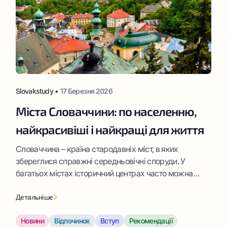
Slovakstudy •
17 Березня 2026
Міста Словаччини: по населенню,
найкрасивіші і найкращі для життя
Словаччина – країна стародавніх міст, в яких
збереглися справжні середньовічні споруди. У
багатьох містах історичний центрах часто можна
зустріти красиві площі, сакральні та культурні
пам’ятки або міські замки. Існують 18 міст, чия роль у
Детальніше
формуванні історії має величезну цінність. Ці міста
Новини
Відпочинок
Вступ
Рекомендації
мають особливий статус. У Словаччині їх визнали