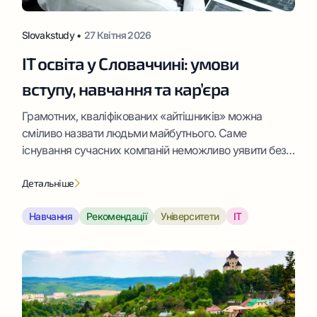
Slovakstudy •
27 Квітня 2026
IT освіта у Словаччині: умови
вступу, навчання та кар’єра
Грамотних, кваліфікованих «айтішників» можна
сміливо назвати людьми майбутнього. Саме
існування сучасних компаній неможливо уявити без
IT-фахівців, їхні послуги затребувані в усіх сферах –
від науки, медицини та космосу до транспорту та
Детальніше
сільського господарства.
Навчання
Рекомендації
Університети
IT