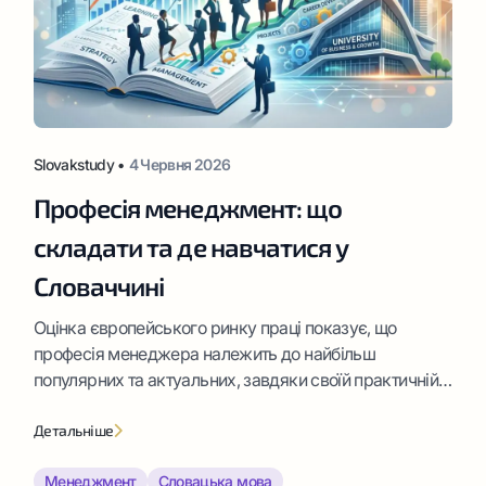
Slovakstudy •
4 Червня 2026
Професія менеджмент: що
складати та де навчатися у
Словаччині
Оцінка європейського ринку праці показує, що
професія менеджера належить до найбільш
популярних та актуальних, завдяки своїй практичній
значущості та багатогранності. Грамотних та
ефективних управлінців потребує кожен сучасний
Детальніше
бізнес.
Менеджмент
Словацька мова