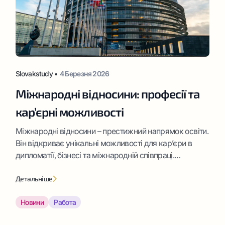
Slovakstudy •
4 Березня 2026
Міжнародні відносини: професії та
кар’єрні можливості
Міжнародні відносини – престижний напрямок освіти.
Він відкриває унікальні можливості для кар’єри в
дипломатії, бізнесі та міжнародній співпраці.
Випускники працюють з різними країнами, формуючи
зовнішню політику та економічні зв’язки. Якщо ви
Детальніше
плануєте вибрати профіль підготовки «Міжнародні
Новини
Работа
відносини», дізнайтесь докладніше, ким працювати
після закінчення ВНЗ.