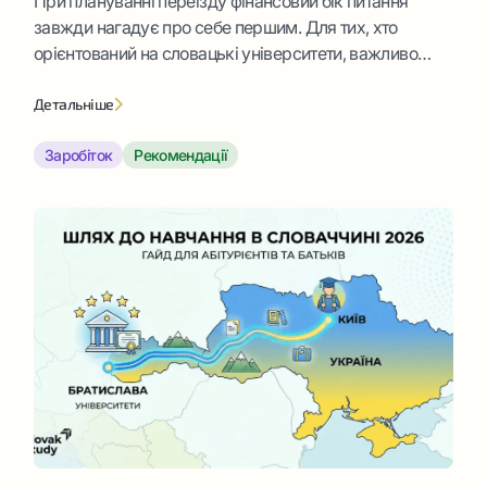
При плануванні переїзду фінансовий бік питання
завжди нагадує про себе першим. Для тих, хто
орієнтований на словацькі університети, важливо
розуміти: безкоштовне навчання – це величезний
плюс, але побут ніхто не скасовував. Існує такий
Детальніше
орієнтир, як прожитковий мінімум у Словаччині.
Заробіток
Рекомендації
Саме від нього відштовхуються всі офіційні відомства
під час проведення перевірок. Давайте розберемо,
що відображає ця […]