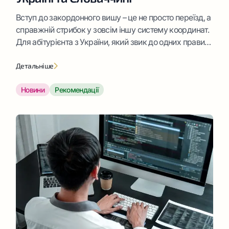
Вступ до закордонного вишу – це не просто переїзд, а
справжній стрибок у зовсім іншу систему координат.
Для абітурієнта з України, який звик до одних правил
гри, словацькі реалії спочатку можуть здатися
заплутаним квестом. Розуміння того, як
Детальніше
нараховуються бали в університеті, які існують
Новини
Рекомендації
дедлайни та за що реально отримати заповітний
«залік», – це вже половина […]