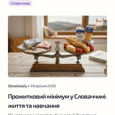
міськими пам’ятками заповідниками. З числа міст-
Словаччина
пам’яток, Бардейов […]
Slovakstudy •
9 Березня 2026
Прожитковий мінімум у Словаччині:
життя та навчання